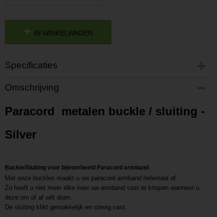
IN WINKELWAGEN
Specificaties
Productcode
Omschrijving
P201904021114
Productcode leverancier
Paracord metalen buckle / sluiting -
L201904021114
Silver
Buckle/Sluiting voor bijvoorbeeld Paracord armband
Met onze buckles maakt u uw paracord armband helemaal af.
Zo hoeft u niet meer elke keer uw armband vast te knopen wanneer u
deze om of af wilt doen.
De sluiting klikt gemakkelijk en stevig vast.