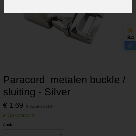
8.4
Paracord metalen buckle /
sluiting - Silver
€ 1,69
Aantal