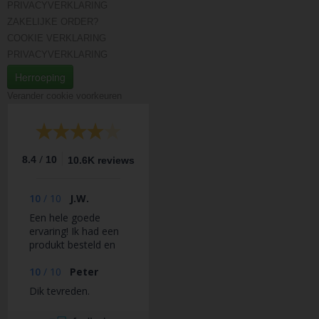
PRIVACYVERKLARING
ZAKELIJKE ORDER?
COOKIE VERKLARING
PRIVACYVERKLARING
Herroeping
Verander cookie voorkeuren
/
8.4
10
10.6K reviews
10
/
10
J.W.
Een hele goede
ervaring! Ik had een
produkt besteld en
dat werd vlot
geleverd. Er zat een
10
/
10
Peter
verkeerd produkt in
Dik tevreden.
de doos. Dit hebben
ze erg snel en