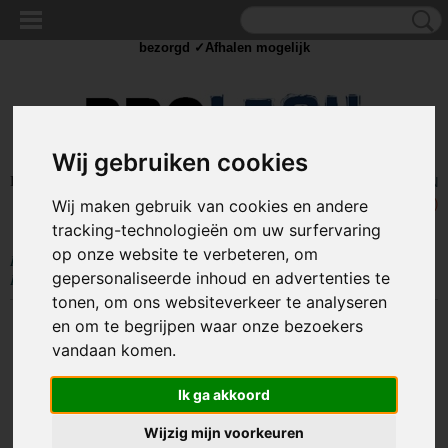
✓Scherpe prijzen ✓Achteraf betalen ✓ Vandaag besteld
dinsdag
bezorgd ✓Afhalen mogelijk
Wij gebruiken cookies
Inloggen
Registreren
UW WINKELWAGEN
Wij maken gebruik van cookies en andere
Geen producten
(0)
tracking-technologieën om uw surfervaring
op onze website te verbeteren, om
Home
>
PARACORD
>
Armband sluiting / Buckles
>
Metalen Buckles
>
gepersonaliseerde inhoud en advertenties te
Paracord metalen buckle / sluiting - Silver
tonen, om ons websiteverkeer te analyseren
en om te begrijpen waar onze bezoekers
vandaan komen.
Ik ga akkoord
Wijzig mijn voorkeuren