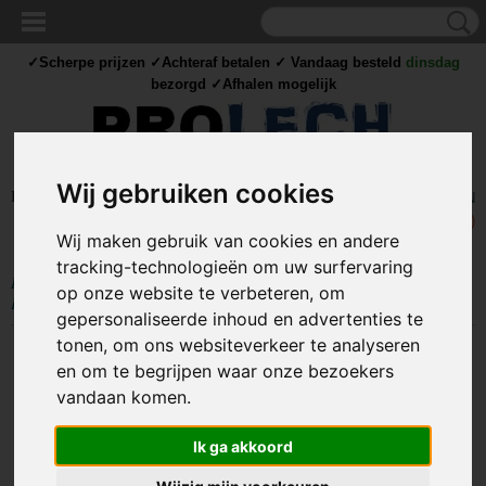
✓Scherpe prijzen ✓Achteraf betalen ✓ Vandaag besteld
dinsdag
bezorgd ✓Afhalen mogelijk
Wij gebruiken cookies
Inloggen
Registreren
UW WINKELWAGEN
Geen producten
(0)
Wij maken gebruik van cookies en andere
tracking-technologieën om uw surfervaring
Home
>
PARACORD
>
Armband sluiting / Buckles
>
Plastic Buckles
>
op onze website te verbeteren, om
Paracord buckle / sluiting - Zwart #5
gepersonaliseerde inhoud en advertenties te
tonen, om ons websiteverkeer te analyseren
en om te begrijpen waar onze bezoekers
vandaan komen.
Ik ga akkoord