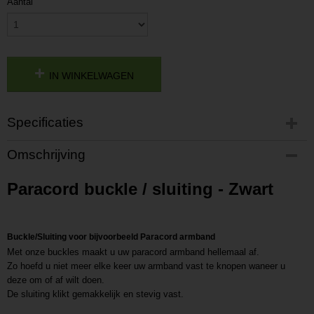
Aantal
IN WINKELWAGEN
Specificaties
Productcode
Omschrijving
P201808141350
Productcode leverancier
Paracord buckle / sluiting - Zwart
L201808141350
Buckle/Sluiting voor bijvoorbeeld Paracord armband
Met onze buckles maakt u uw paracord armband hellemaal af.
Zo hoefd u niet meer elke keer uw armband vast te knopen waneer u
deze om of af wilt doen.
De sluiting klikt gemakkelijk en stevig vast.