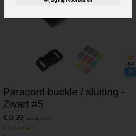
Wijzig mijn voorkeuren
8.4
Paracord buckle / sluiting -
Zwart #5
€ 0,39