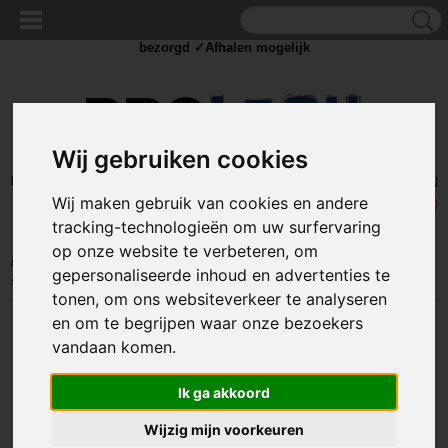
✓Scherpe prijzen ✓Achteraf betalen ✓ Vandaag besteld
dinsdag
bezorgd ✓Afhalen mogelijk
Wij gebruiken cookies
Inloggen
Registreren
UW WINKELWAGEN
Wij maken gebruik van cookies en andere
Geen producten
(0)
tracking-technologieën om uw surfervaring
op onze website te verbeteren, om
Home
>
SLOTEN
>
Brievenbus / kantel sloten
>
Locker slot - gelijke
gepersonaliseerde inhoud en advertenties te
sleutels
>
23mm Kantelslot voor T9 driehoeks sleutel
tonen, om ons websiteverkeer te analyseren
en om te begrijpen waar onze bezoekers
vandaan komen.
Ik ga akkoord
Wijzig mijn voorkeuren