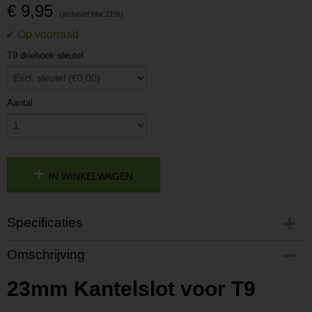
€ 9,95
T9 driehoek sleutel
Aantal
IN WINKELWAGEN
Specificaties
Productcode
Omschrijving
P20192131437
Productcode leverancier
23mm Kantelslot voor T9
L20192131437