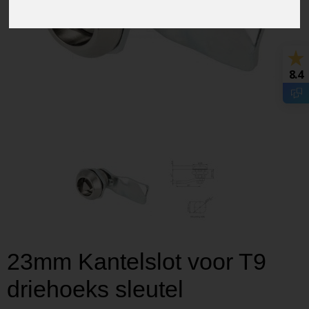
8.4
23mm Kantelslot voor T9
driehoeks sleutel