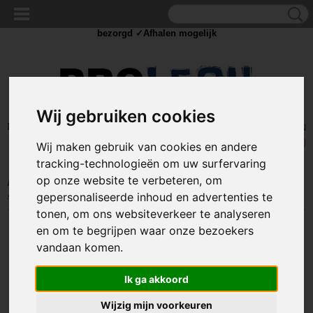
✓Scherpe prijzen ✓Achteraf betalen ✓ Vandaag besteld
dinsdag
bezorgd ✓Afhalen mogelijk
Wij gebruiken cookies
Inloggen
Registreren
UW WINKELWAGEN
Geen producten
(0)
Wij maken gebruik van cookies en andere
tracking-technologieën om uw surfervaring
op onze website te verbeteren, om
Home
>
SLOTEN
>
Brievenbus / kantel sloten
>
Locker slot - Unieke
sleutels
>
19mm Kantel slot / brievenbus slot
gepersonaliseerde inhoud en advertenties te
tonen, om ons websiteverkeer te analyseren
en om te begrijpen waar onze bezoekers
vandaan komen.
Ik ga akkoord
Wijzig mijn voorkeuren