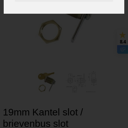
8.4
19mm Kantel slot /
brievenbus slot