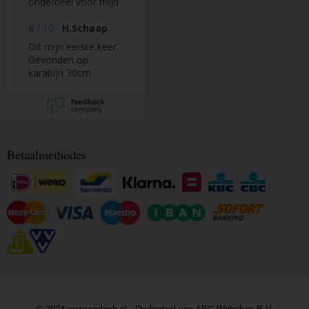
onderdeel voor mijn
tractor via daar
kwam ik uit bij dit
8
/
10
H.Schaap
bedrijf.
Dit mijn eerste keer.
Gevonden op
karabijn 30cm
Betaalmethodes