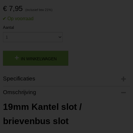
€ 7,95
Aantal
IN WINKELWAGEN
Specificaties
Productcode
Omschrijving
P201803041343
Productcode leverancier
19mm Kantel slot /
L201803041343
brievenbus slot