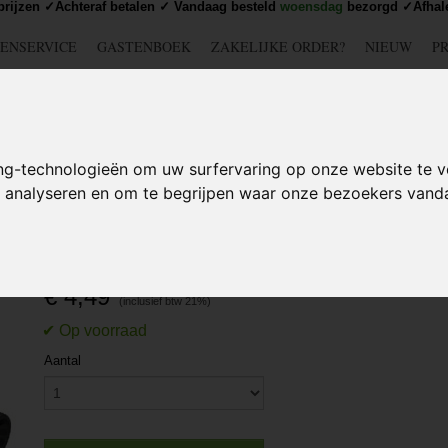
rijzen ✓Achteraf betalen ✓ Vandaag besteld
woensdag
bezorgd ✓Afhale
ENSERVICE
GASTENBOEK
ZAKELIJKE ORDER?
NIEUW
P
DSCHAP
IJZERWAREN
TUIN
BEDRADING
S
ng-technologieën om uw surfervaring op onze website te v
te analyseren en om te begrijpen waar onze bezoekers van
leutel voor schakelkasten
Sleutel voor schakelkaste
€ 4,49
Aantal