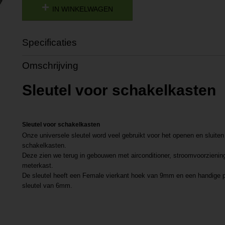
IN WINKELWAGEN
Specificaties
Productcode
P201804161211
Omschrijving
Productcode leverancier
L201804161211
Sleutel voor schakelkasten
Sleutel voor schakelkasten
Onze universele sleutel word veel gebruikt voor het openen en sluite
schakelkasten.
Deze zien we terug in gebouwen met airconditioner, stroomvoorzieninge
meterkast.
De sleutel heeft een Female vierkant hoek van 9mm en een handige p
sleutel van 6mm.