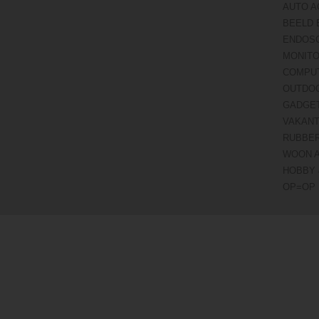
AUTO A
BEELD 
ENDOS
MONITO
COMPU
OUTDO
GADGE
VAKANT
RUBBE
WOON 
HOBBY 
OP=OP