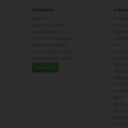
Informatie
Catego
CONTACT
TOUW &
KLANTENSERVICE
SLANG
GASTENBOEK
GEREE
PRIVACYVERKLARING
IJZERW
ZAKELIJKE ORDER?
TUIN
COOKIE VERKLARING
BEDRA
PRIVACYVERKLARING
SLOTE
TIE WR
Herroeping
STROO
PNEUMA
SOLDE
COMPO
MEET
BEVEIL
VEILIG
PARAC
AANHA