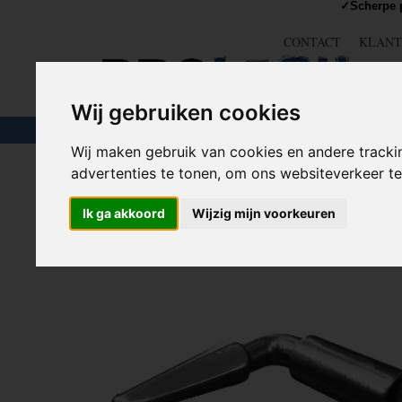
✓Scherpe p
CONTACT
KLANT
Wij gebruiken cookies
TOUW & ELASTIEK
SLANGEN
GEREE
Wij maken gebruik van cookies en andere tracki
advertenties te tonen, om ons websiteverkeer 
Home
>
SLOTEN
>
Driehoek sleutel / Vierkant sleutel
>
S
Ik ga akkoord
Wijzig mijn voorkeuren