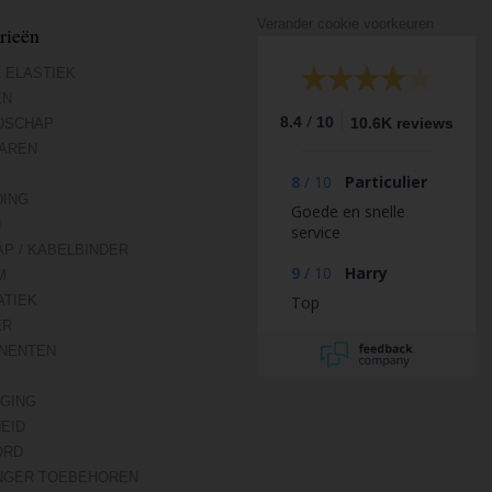
Verander cookie voorkeuren
rieën
 ELASTIEK
EN
/
8.4
10
10.6K reviews
DSCHAP
AREN
8
/
10
Particulier
DING
Goede en snelle
N
service
AP / KABELBINDER
9
/
10
Harry
M
TIEK
Top
ER
NENTEN
IGING
HEID
ORD
NGER TOEBEHOREN