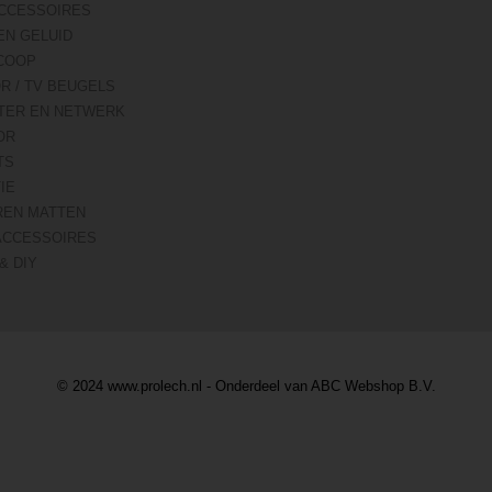
CCESSOIRES
EN GELUID
COOP
R / TV BEUGELS
TER EN NETWERK
OR
TS
IE
REN MATTEN
ACCESSOIRES
& DIY