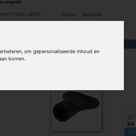
n mogelijk
RIVACYVERKLARING
Inloggen
Registreren
UW WINKELWAGEN
Geen producten
(0)
LOTEN
+
HOME
erbeteren, om gepersonaliseerde inhoud en
daan komen.
n
Ook interessant
8.4