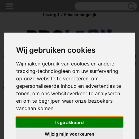
✓Scherpe prijzen ✓Achteraf betalen ✓ Vandaag besteld
zaterdag
bezorgd ✓Afhalen mogelijk
Wij gebruiken cookies
Inloggen
Registreren
UW WINKELWAGEN
Wij maken gebruik van cookies en andere
Geen producten
(0)
tracking-technologieën om uw surfervaring
op onze website te verbeteren, om
Home
>
SLOTEN
>
Driehoek sleutel / Vierkant sleutel
>
Vierkant sleutel
gepersonaliseerde inhoud en advertenties te
(12mm)
tonen, om ons websiteverkeer te analyseren
en om te begrijpen waar onze bezoekers
vandaan komen.
Ik ga akkoord
Wijzig mijn voorkeuren