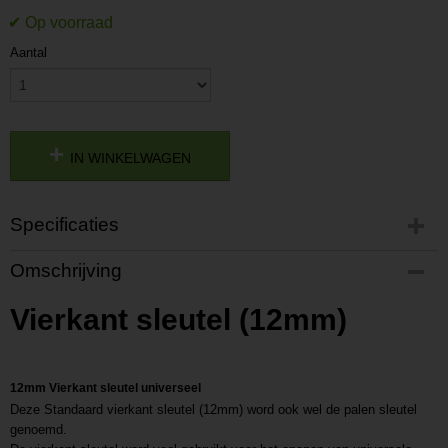
Aantal
IN WINKELWAGEN
Specificaties
Productcode
Omschrijving
P201805091242
Productcode leverancier
Vierkant sleutel (12mm)
L201805091242
12mm Vierkant sleutel universeel
Deze Standaard vierkant sleutel (12mm) word ook wel de palen sleutel
genoemd.