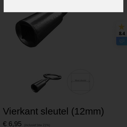
8.4
Vierkant sleutel (12mm)
€ 6,95