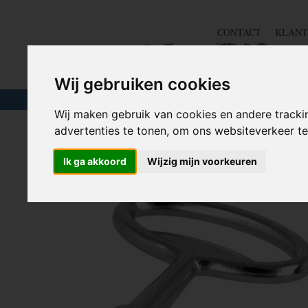
CONTACT
KLANT
Wij gebruiken cookies
TOUW & ELASTIEK
SLANGEN
GEREE
Wij maken gebruik van cookies en andere tracki
advertenties te tonen, om ons websiteverkeer 
Home
>
SLOTEN
>
Driehoek sleutel / Vierkant sleutel
>
D
Ik ga akkoord
Wijzig mijn voorkeuren