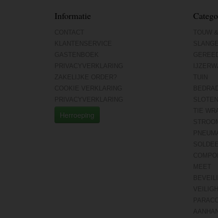
Informatie
Catego
CONTACT
TOUW &
KLANTENSERVICE
SLANG
GASTENBOEK
GEREE
PRIVACYVERKLARING
IJZERW
ZAKELIJKE ORDER?
TUIN
COOKIE VERKLARING
BEDRA
PRIVACYVERKLARING
SLOTE
TIE WR
Herroeping
STROO
PNEUMA
SOLDE
COMPO
MEET
BEVEIL
VEILIG
PARAC
AANHA