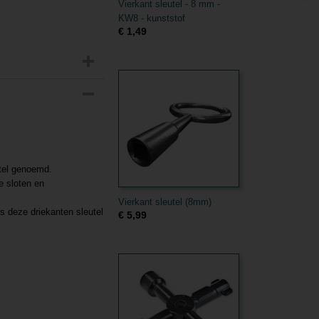
Vierkant sleutel - 8 mm -
KW8 - kunststof
€ 1,49
utel genoemd.
e sloten en
Vierkant sleutel (8mm)
s deze driekanten sleutel
€ 5,99