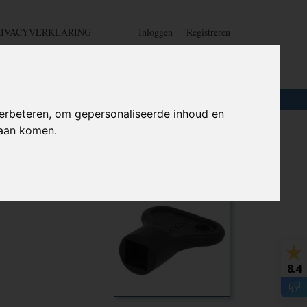
RIVACYVERKLARING
Inloggen
Registreren
UW WINKELWAGEN
Geen producten
(0)
LOTEN
+
HOME
erbeteren, om gepersonaliseerde inhoud en
daan komen.
Ook interessant
8.4