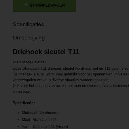
IN WINKELWAGEN
Specificaties
Productcode
P202408191333
Omschrijving
Productcode leverancier
L202408191333
Driehoek sleutel T11
T11 driehoek sleutel
Deze Standaard T11 driehoek sleutel wordt ook wel de T11 palen sle
De driehoek sleutel wordt veel gebruikt voor het openen van universel
verkeerspalen welke in diverse situaties worden toegepast.
Ook voor het openen van uw buitenkraan en diverse afval containers i
onmisbaar.
Specificaties
Materiaal: Verchroomd
Maat: Standaard T11
Vorm: Driehoek T11 (vrouw)