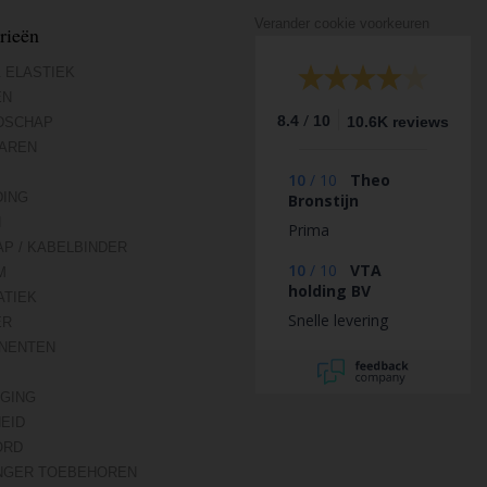
Verander cookie voorkeuren
rieën
 ELASTIEK
EN
/
8.4
10
10.6K reviews
DSCHAP
AREN
10
/
10
Theo
DING
Bronstijn
N
Prima
AP / KABELBINDER
10
/
10
VTA
M
holding BV
TIEK
Snelle levering
ER
NENTEN
IGING
HEID
ORD
NGER TOEBEHOREN