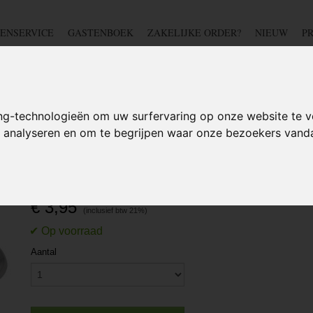
ENSERVICE
GASTENBOEK
ZAKELIJKE ORDER?
NIEUW
P
DSCHAP
IJZERWAREN
TUIN
BEDRADING
S
ng-technologieën om uw surfervaring op onze website te v
te analyseren en om te begrijpen waar onze bezoekers van
riehoek sleutel T11
Driehoek sleutel T11
€ 3,95
Aantal