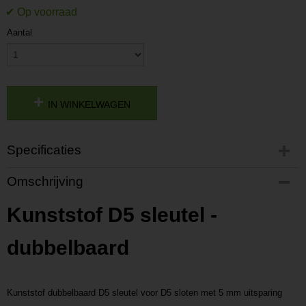
Aantal
IN WINKELWAGEN
Specificaties
Productcode
Omschrijving
P2019281407
Productcode leverancier
Kunststof D5 sleutel -
L2019281407
dubbelbaard
Kunststof dubbelbaard D5 sleutel voor D5 sloten met 5 mm uitsparing