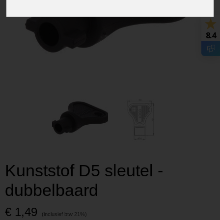
8.4
Kunststof D5 sleutel -
dubbelbaard
€ 1,49