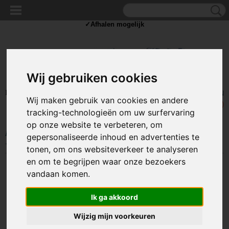
✓Scherpe prijzen ✓Achteraf betalen ✓ Vandaag besteld
vrijdag
bezorgd
✓Afhalen mogelijk
Wij gebruiken cookies
Inloggen
Registreren
UW WINKELWAGEN
Wij maken gebruik van cookies en andere
Geen producten
(0)
tracking-technologieën om uw surfervaring
op onze website te verbeteren, om
Home
>
SLOTEN
>
Dubbelbaard sloten en sleutels
>
Kunststof D5 sleutel
gepersonaliseerde inhoud en advertenties te
- dubbelbaard
tonen, om ons websiteverkeer te analyseren
en om te begrijpen waar onze bezoekers
vandaan komen.
Ik ga akkoord
Wijzig mijn voorkeuren