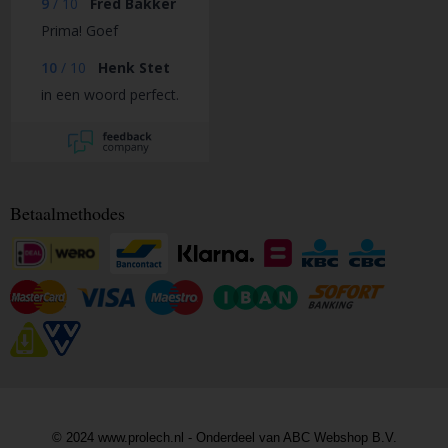
9
/
10
Fred Bakker
Prima! Goef
10
/
10
Henk Stet
in een woord perfect.
Betaalmethodes