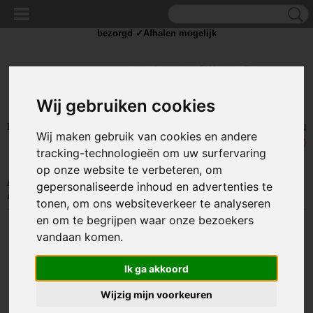
✓Scherpe prijzen ✓Achteraf betalen ✓ Vandaag besteld
zaterdag
bezorgd ✓Afhalen mogelijk
Wij gebruiken cookies
Inloggen
Registreren
UW WINKELWAGEN
Wij maken gebruik van cookies en andere
Geen producten
(0)
tracking-technologieën om uw surfervaring
op onze website te verbeteren, om
Home
>
SOLDEER
>
Breadboard - PCB board
>
840 punten breadboard
gepersonaliseerde inhoud en advertenties te
PCB circuit test board - Project board GL-12
tonen, om ons websiteverkeer te analyseren
en om te begrijpen waar onze bezoekers
vandaan komen.
Ik ga akkoord
Wijzig mijn voorkeuren