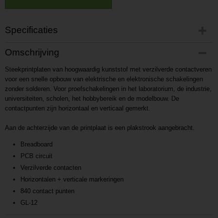
Specificaties
Productcode
Omschrijving
P20163221940
Steekprintplaten van hoogwaardig kunststof met verzilverde contactveren
Productcode leverancier
voor een snelle opbouw van elektrische en elektronische schakelingen
L20163221940
zonder solderen. Voor proefschakelingen in het laboratorium, de industrie,
universiteiten, scholen, het hobbybereik en de modelbouw. De
contactpunten zijn horizontaal en verticaal gemerkt.
Aan de achterzijde van de printplaat is een plakstrook aangebracht.
Breadboard
PCB circuit
Verzilverde contacten
Horizontalen + verticale markeringen
840 contact punten
GL-12