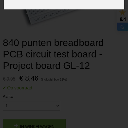
8.4
840 punten breadboard
PCB circuit test board -
Project board GL-12
€ 8,46
€ 9,95
Aantal
IN WINKELWAGEN