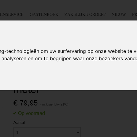
ENSERVICE
GASTENBOEK
ZAKELIJKE ORDER?
NIEUW
P
DSCHAP
IJZERWAREN
TUIN
BEDRADING
S
ng-technologieën om uw surfervaring op onze website te v
te analyseren en om te begrijpen waar onze bezoekers van
- Rol 10 meter
Krimpkous 20mm - 4:1 - Ro
meter
€ 79,95
Aantal