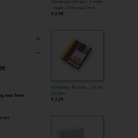
Krimpkous met lijm - 1 meter
- zwart - 8mm naar 2mm
€ 2,49
er
Krimpkous 36 stuks - 2,4 tot
12,7mm
ug naar 5mm
.
€ 2,20
engte.