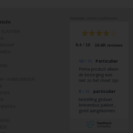
Verander cookie voorkeuren
rieën
 ELASTIEK
EN
/
8.4
10
10.6K reviews
DSCHAP
AREN
10
/
10
Particulier
DING
Prima product alleen
N
de bezorging was
AP / KABELBINDER
niet zo het moet zijn
M
8
/
10
particulier
TIEK
bestelling gedaan
ER
brievenbus pakket ,
NENTEN
goed aangekomen.
IGING
HEID