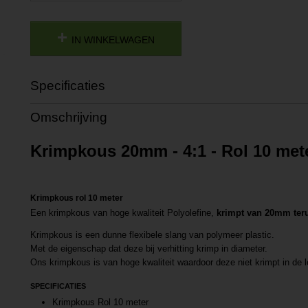
IN WINKELWAGEN
Specificaties
Productcode
P20191111406
Omschrijving
Productcode leverancier
L20191111406
Krimpkous 20mm - 4:1 - Rol 10 met
Krimpkous rol 10 meter
Een krimpkous van hoge kwaliteit Polyolefine,
krimpt van 20mm ter
Krimpkous is een dunne flexibele slang van polymeer plastic.
Met de eigenschap dat deze bij verhitting krimp in diameter.
Ons krimpkous is van hoge kwaliteit waardoor deze niet krimpt in de l
SPECIFICATIES
Krimpkous Rol 10 meter