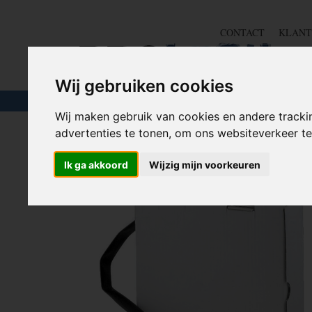
CONTACT
KLANT
Wij gebruiken cookies
TOUW & ELASTIEK
SLANGEN
GEREE
Wij maken gebruik van cookies en andere tracki
advertenties te tonen, om ons websiteverkeer 
Home
>
SOLDEER
>
Krimpkous
>
Krimpkous 20mm - 4:1 
Ik ga akkoord
Wijzig mijn voorkeuren