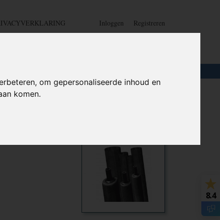
RIVACYVERKLARING
Inloggen
Registreren
UW WINKELWAGEN
Geen producten
(0)
LOTEN
+
HOME
erbeteren, om gepersonaliseerde inhoud en
daan komen.
l 10
Ook interessant
8.4