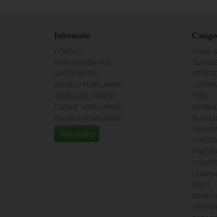
Informatie
Catego
CONTACT
TOUW &
KLANTENSERVICE
SLANG
GASTENBOEK
GEREE
PRIVACYVERKLARING
IJZERW
ZAKELIJKE ORDER?
TUIN
COOKIE VERKLARING
BEDRA
PRIVACYVERKLARING
SLOTE
TIE WR
Herroeping
STROO
PNEUMA
SOLDE
COMPO
MEET
BEVEIL
VEILIG