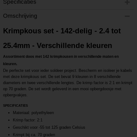
Specificaties
Productcode
Omschrijving
P202111231017
Productcode leverancier
Krimpkous set - 142-delig - 2.4 tot
L202111231017
25.4mm - Verschillende kleuren
Assortiment doos met 142 krimpkousen in verschillende maten en
kleuren.
De perfecte set voor ieder soldeer project. Bescherm en isoleer je kabels
met deze krimpkous set. De set bevat 9 kleuren in 8 verschillende
diameters en twee verschillende lengtes. De krimp factor is 2:1 en krimpt
op 70 graden. De set wordt geleverd in een mooi opbergdoosje met
opbergvakjes.
SPECIFICATIES
Materiaal: polyethyleen
Krimp factor: 2:1
Geschikt voor -55 tot 125 graden Celsius
Krimpt bij ca. 70 graden