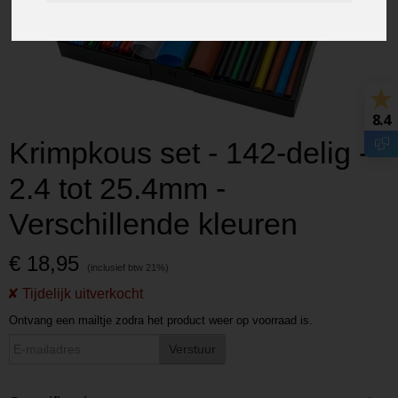
8.4
Krimpkous set - 142-delig -
2.4 tot 25.4mm -
Verschillende kleuren
€ 18,95
Ontvang een mailtje zodra het product weer op voorraad is.
Verstuur