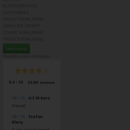
KLANTENSERVICE
GASTENBOEK
PRIVACYVERKLARING
ZAKELIJKE ORDER?
COOKIE VERKLARING
PRIVACYVERKLARING
Herroeping
Verander cookie voorkeuren
/
8.4
10
10.6K reviews
10
/
10
H.F.M Kers
Prima!!!
10
/
10
Stefan
Klerq
Dagje later bezorgd,