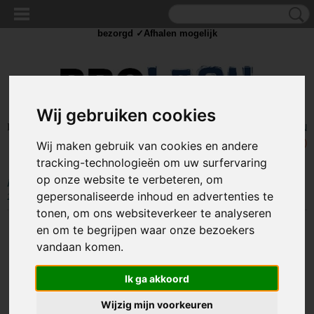
✓Scherpe prijzen ✓Achteraf betalen ✓ Vandaag besteld
dinsdag
bezorgd ✓Afhalen mogelijk
Wij gebruiken cookies
Inloggen
Registreren
UW WINKELWAGEN
Geen producten
(0)
Wij maken gebruik van cookies en andere
tracking-technologieën om uw surfervaring
op onze website te verbeteren, om
Home
>
SOLDEER
>
Krimpkous
>
Krimpkous set - 142-delig - 2.4 tot
gepersonaliseerde inhoud en advertenties te
25.4mm - Verschillende kleuren
tonen, om ons websiteverkeer te analyseren
en om te begrijpen waar onze bezoekers
vandaan komen.
Ik ga akkoord
Wijzig mijn voorkeuren