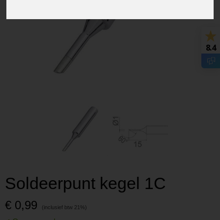
8.4
Soldeerpunt kegel 1C
€ 0,99