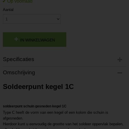
Aantal
IN WINKELWAGEN
Specificaties
Productcode
Omschrijving
P201805281634
Productcode leverancier
Soldeerpunt kegel 1C
L201805281634
soldeerpunt schuin gesneden kegel 1C
Type C heeft de vorm van een kegel of een kolom die schuin is
afgesneden.
Hierdoor kunt u eenvoudig de grootte van het soldeer oppervlak bepalen,