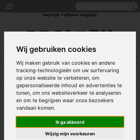
✓Scherpe prijzen ✓Achteraf betalen ✓ Vandaag besteld
dinsdag
bezorgd ✓Afhalen mogelijk
Wij gebruiken cookies
Inloggen
Registreren
UW WINKELWAGEN
Wij maken gebruik van cookies en andere
Geen producten
(0)
tracking-technologieën om uw surfervaring
op onze website te verbeteren, om
Home
>
SOLDEER
>
Soldeer punten
>
Soldeerpunt kegel 1C
gepersonaliseerde inhoud en advertenties te
tonen, om ons websiteverkeer te analyseren
en om te begrijpen waar onze bezoekers
vandaan komen.
Ik ga akkoord
Wijzig mijn voorkeuren