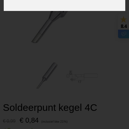
8.4
Soldeerpunt kegel 4C
€ 0,84
€ 0,99