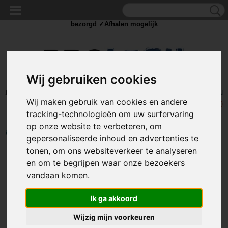
✓Scherpe prijzen ✓Achteraf betalen ✓ Vandaag besteld
dinsdag
bezorgd ✓Afhalen mogelijk
Wij gebruiken cookies
Inloggen
Registreren
UW WINKELWAGEN
Wij maken gebruik van cookies en andere
Geen producten
(0)
tracking-technologieën om uw surfervaring
op onze website te verbeteren, om
Home
>
SOLDEER
>
Soldeer punten
>
Soldeerpunt kegel 4C
gepersonaliseerde inhoud en advertenties te
tonen, om ons websiteverkeer te analyseren
en om te begrijpen waar onze bezoekers
vandaan komen.
Ik ga akkoord
Wijzig mijn voorkeuren