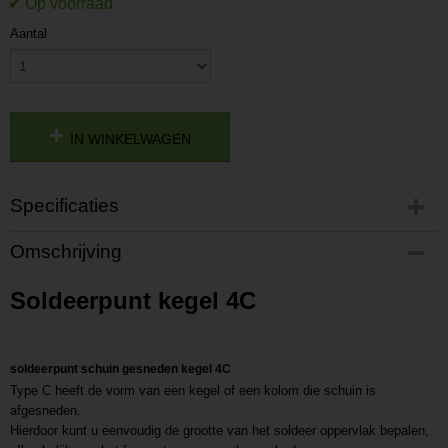
Aantal
IN WINKELWAGEN
Specificaties
Productcode
Omschrijving
P201805281645
Productcode leverancier
Soldeerpunt kegel 4C
L201805281645
soldeerpunt schuin gesneden kegel 4C
Type C heeft de vorm van een kegel of een kolom die schuin is
afgesneden.
Hierdoor kunt u eenvoudig de grootte van het soldeer oppervlak bepalen,