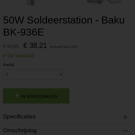
50W Soldeerstation - Baku
BK-936E
€ 38,21
€ 44,95
Aantal
IN WINKELWAGEN
Specificaties
Productcode
Omschrijving
P201607211623