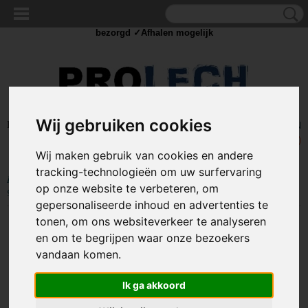
✓Scherpe prijzen ✓Achteraf betalen ✓ Vandaag besteld
dinsdag
bezorgd ✓Afhalen mogelijk
Wij gebruiken cookies
Inloggen
Registreren
UW WINKELWAGEN
Geen producten
(0)
Wij maken gebruik van cookies en andere
tracking-technologieën om uw surfervaring
Home
>
SOLDEER
>
Soldeer stations
>
50W Soldeerstation - Baku BK-
op onze website te verbeteren, om
936E
gepersonaliseerde inhoud en advertenties te
tonen, om ons websiteverkeer te analyseren
en om te begrijpen waar onze bezoekers
vandaan komen.
Ik ga akkoord