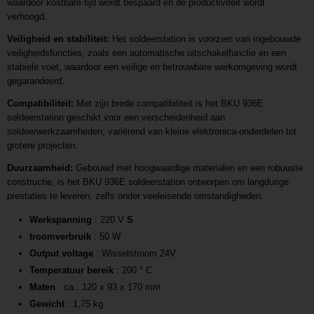
waardoor kostbare tijd wordt bespaard en de productiviteit wordt
verhoogd.
Veiligheid en stabiliteit:
Het soldeerstation is voorzien van ingebouwde
veiligheidsfuncties, zoals een automatische uitschakelfunctie en een
stabiele voet, waardoor een veilige en betrouwbare werkomgeving wordt
gegarandeerd.
Compatibiliteit:
Met zijn brede compatibiliteit is het BKU 936E
soldeerstation geschikt voor een verscheidenheid aan
soldeerwerkzaamheden, variërend van kleine elektronica-onderdelen tot
grotere projecten.
Duurzaamheid:
Gebouwd met hoogwaardige materialen en een robuuste
constructie, is het BKU 936E soldeerstation ontworpen om langdurige
prestaties te leveren, zelfs onder veeleisende omstandigheden.
Werkspanning
: 220 V
S
troomverbruik
: 50 W
Output voltage
: Wisselstroom 24V
Temperatuur bereik
: 200 ° C
Maten
: ca.. 120 x 93 x 170 mm
Gewicht
: 1,75 kg