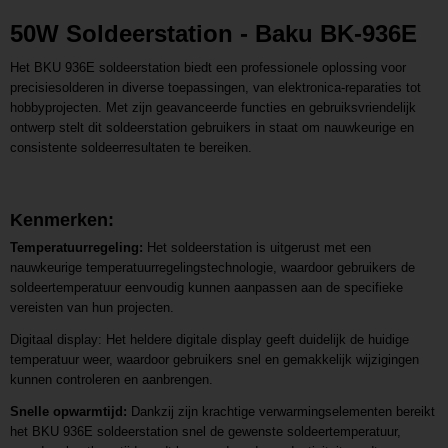
Productcode leverancier
50W Soldeerstation - Baku BK-936E
L201607211623
Het BKU 936E soldeerstation biedt een professionele oplossing voor
precisiesolderen in diverse toepassingen, van elektronica-reparaties tot
hobbyprojecten. Met zijn geavanceerde functies en gebruiksvriendelijk
ontwerp stelt dit soldeerstation gebruikers in staat om nauwkeurige en
consistente soldeerresultaten te bereiken.
Kenmerken:
Temperatuurregeling:
Het soldeerstation is uitgerust met een
nauwkeurige temperatuurregelingstechnologie, waardoor gebruikers de
soldeertemperatuur eenvoudig kunnen aanpassen aan de specifieke
vereisten van hun projecten.
Digitaal display: Het heldere digitale display geeft duidelijk de huidige
temperatuur weer, waardoor gebruikers snel en gemakkelijk wijzigingen
kunnen controleren en aanbrengen.
Snelle opwarmtijd:
Dankzij zijn krachtige verwarmingselementen bereikt
het BKU 936E soldeerstation snel de gewenste soldeertemperatuur,