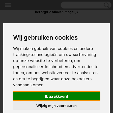
✓Scherpe prijzen ✓Achteraf betalen ✓ Vandaag besteld
dinsdag
bezorgd ✓Afhalen mogelijk
Wij gebruiken cookies
Inloggen
Registreren
UW WINKELWAGEN
Wij maken gebruik van cookies en andere
Geen producten
(0)
tracking-technologieën om uw surfervaring
op onze website te verbeteren, om
Home
>
SOLDEER
>
Soldeer tin
>
Soldeer Tinola 15 gram 1mm
gepersonaliseerde inhoud en advertenties te
tonen, om ons websiteverkeer te analyseren
en om te begrijpen waar onze bezoekers
vandaan komen.
Ik ga akkoord
Wijzig mijn voorkeuren