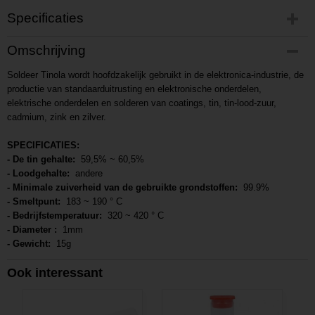
Specificaties
Productcode
Omschrijving
P201702101343
Soldeer Tinola wordt hoofdzakelijk gebruikt in de elektronica-industrie, de
Productcode leverancier
productie van standaarduitrusting en elektronische onderdelen,
L201702101343
elektrische onderdelen en solderen van coatings, tin, tin-lood-zuur,
cadmium, zink en zilver.
SPECIFICATIES:
- De tin gehalte:
59,5% ~ 60,5%
- Loodgehalte:
andere
- Minimale zuiverheid van de gebruikte grondstoffen:
99.9%
- Smeltpunt:
183 ~ 190 ° C
- Bedrijfstemperatuur:
320 ~ 420 ° C
- Diameter :
1mm
- Gewicht:
15g
Ook interessant