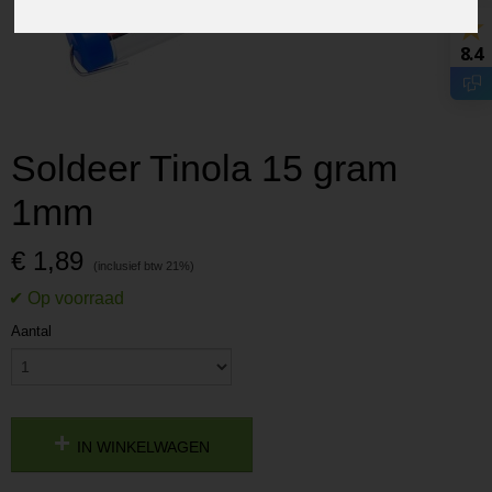
8.4
Soldeer Tinola 15 gram
1mm
€ 1,89
Aantal
IN WINKELWAGEN