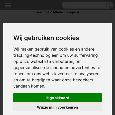
✓Scherpe prijzen ✓Achteraf betalen ✓ Vandaag besteld
dinsdag
bezorgd ✓Afhalen mogelijk
Wij gebruiken cookies
Inloggen
Registreren
UW WINKELWAGEN
Wij maken gebruik van cookies en andere
Geen producten
(0)
tracking-technologieën om uw surfervaring
op onze website te verbeteren, om
Home
>
SOLDEER
>
Soldeer tin
>
Soldeer Tin 16 gram 1mm
gepersonaliseerde inhoud en advertenties te
tonen, om ons websiteverkeer te analyseren
en om te begrijpen waar onze bezoekers
vandaan komen.
Ik ga akkoord
Wijzig mijn voorkeuren