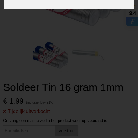
8.4
Soldeer Tin 16 gram 1mm
€ 1,99
Ontvang een mailtje zodra het product weer op voorraad is.
Verstuur