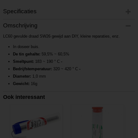
Specificaties
Productcode
Omschrijving
P201412202039
LC60 gevulde draad SW26 gewijd aan DIY, kleine reparaties, enz.
Productcode leverancier
L201412202039
In doseer buis.
De tin gehalte:
59,5% ~ 60,5%
Smeltpunt:
183 ~ 190 ° C
-
Bedrijfstemperatuur:
320 ~ 420 ° C
-
Diameter:
1,0 mm
Gewicht:
16g
Ook interessant