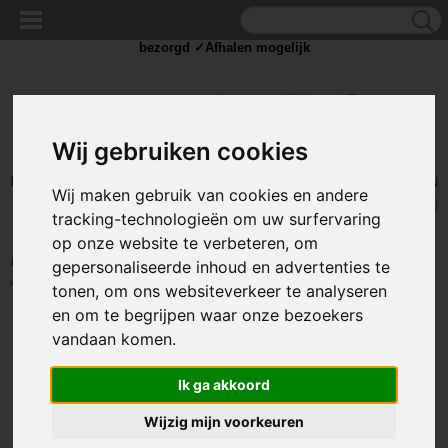
✓Scherpe prijzen ✓Achteraf betalen ✓ Vandaag besteld
woensdag
bezorgd ✓Afhalen mogelijk
Wij gebruiken cookies
Inloggen
Registreren
UW WINKELWAGEN
Wij maken gebruik van cookies en andere
Geen producten
(0)
tracking-technologieën om uw surfervaring
op onze website te verbeteren, om
Home
>
STROOM
>
Accu en toebehoren
>
Accuklemmen met Sigaretten-
gepersonaliseerde inhoud en advertenties te
aansteker Plug - 12 en 24 Volt
tonen, om ons websiteverkeer te analyseren
en om te begrijpen waar onze bezoekers
vandaan komen.
Ik ga akkoord
Wijzig mijn voorkeuren