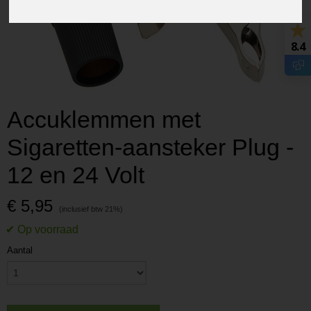
8.4
Accuklemmen met
Sigaretten-aansteker Plug -
12 en 24 Volt
€ 5,95
Aantal