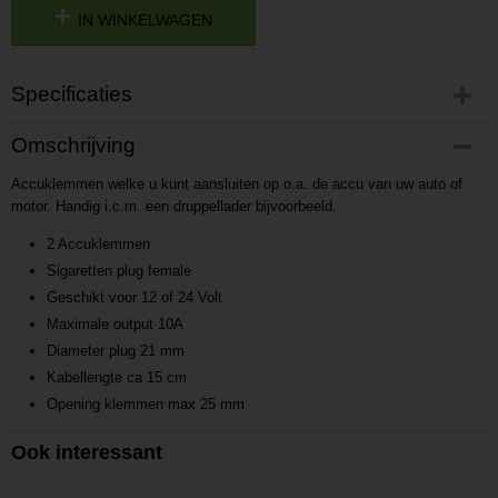
IN WINKELWAGEN
Specificaties
Productcode
Omschrijving
P201704031448
Accuklemmen welke u kunt aansluiten op o.a. de accu van uw auto of
Productcode leverancier
motor. Handig i.c.m. een druppellader bijvoorbeeld.
L201704031448
2 Accuklemmen
Sigaretten plug female
Geschikt voor 12 of 24 Volt
Maximale output 10A
Diameter plug 21 mm
Kabellengte ca 15 cm
Opening klemmen max 25 mm
Ook interessant