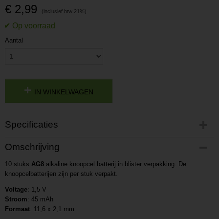
€ 2,99
Aantal
IN WINKELWAGEN
Specificaties
Productcode
Omschrijving
P201607211656
10 stuks
Productcode leverancier
AG8
alkaline knoopcel batterij in blister verpakking. De
knoopcelbatterijen zijn per stuk verpakt.
L201607211656
Voltage
: 1,5 V
Stroom
: 45 mAh
Formaat
: 11,6 x 2,1 mm