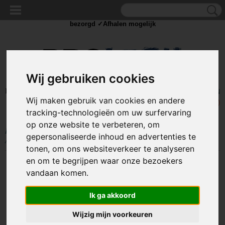
✓Scherpe prijzen ✓Achteraf betalen ✓ Vandaag besteld
dinsdag
bezorgd ✓Afhalen mogelijk
Wij gebruiken cookies
Inloggen
Registreren
UW WINKELWAGEN
Wij maken gebruik van cookies en andere
Geen producten
(0)
tracking-technologieën om uw surfervaring
op onze website te verbeteren, om
Home
>
STROOM
>
Batterijen
>
Knoopcel batterijen
>
Lithium knoopcel
gepersonaliseerde inhoud en advertenties te
AG8 / LR55- 1,5V (10 stuks)
tonen, om ons websiteverkeer te analyseren
en om te begrijpen waar onze bezoekers
vandaan komen.
Ik ga akkoord
Wijzig mijn voorkeuren