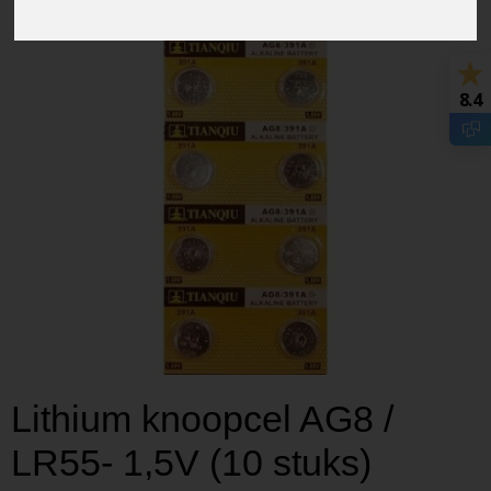
8.4
Lithium knoopcel AG8 /
LR55- 1,5V (10 stuks)