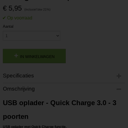
€ 5,95
Aantal
IN WINKELWAGEN
Specificaties
Productcode
Omschrijving
P202109300944
Productcode leverancier
USB oplader - Quick Charge 3.0 - 3
L202109300944
poorten
USB oplader met Quick Charge functie.