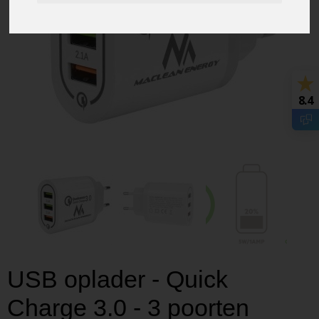
8.4
USB oplader - Quick
Charge 3.0 - 3 poorten