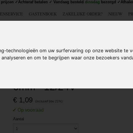
prijzen ✓Achteraf betalen ✓ Vandaag besteld
dinsdag
bezorgd ✓Afhalen
ENSERVICE
GASTENBOEK
ZAKELIJKE ORDER?
NIEUW
P
DSCHAP
IJZERWAREN
TUIN
BEDRADING
S
ng-technologieën om uw surfervaring op onze website te v
te analyseren en om te begrijpen waar onze bezoekers van
ni LED indicatielampje - Rood - 6mm - 12/24V
Mini LED indicatielampje -
6mm - 12/24V
€ 1,09
Aantal