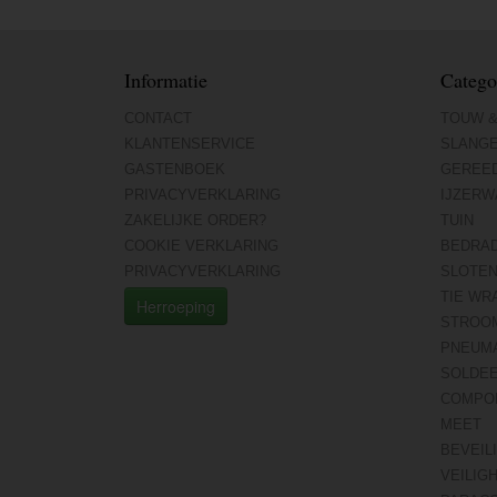
Informatie
Catego
CONTACT
TOUW &
KLANTENSERVICE
SLANG
GASTENBOEK
GEREE
PRIVACYVERKLARING
IJZERW
ZAKELIJKE ORDER?
TUIN
COOKIE VERKLARING
BEDRA
PRIVACYVERKLARING
SLOTE
TIE WR
Herroeping
STROO
PNEUMA
SOLDE
COMPO
MEET
BEVEIL
VEILIG