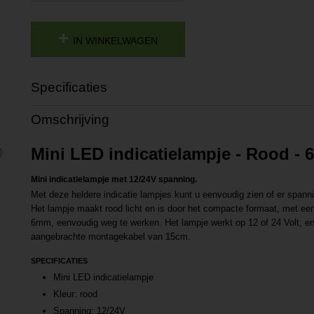
IN WINKELWAGEN
Specificaties
Productcode
P202406211511
Omschrijving
Productcode leverancier
L202406211511
Mini LED indicatielampje - Rood -
Mini indicatielampje met 12/24V spanning.
Met deze heldere indicatie lampjes kunt u eenvoudig zien of er spanni
Het lampje maakt rood licht en is door het compacte formaat, met e
6mm, eenvoudig weg te werken. Het lampje werkt op 12 of 24 Volt, en
aangebrachte montagekabel van 15cm.
SPECIFICATIES
Mini LED indicatielampje
Kleur: rood
Spanning: 12/24V