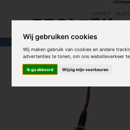
✓Scherpe 
CONTACT
KLANT
Wij gebruiken cookies
TOUW & ELASTIEK
SLANGEN
GEREE
Wij maken gebruik van cookies en andere tracki
advertenties te tonen, om ons websiteverkeer 
Home
>
STROOM
>
Schakelaars
>
Indicatie lampjes
>
Mi
Ik ga akkoord
Wijzig mijn voorkeuren