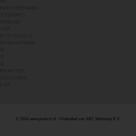
ORD
NGER TOEBEHOREN
CCESSOIRES
EN GELUID
COOP
R / TV BEUGELS
TER EN NETWERK
OR
TS
IE
REN MATTEN
ACCESSOIRES
& DIY