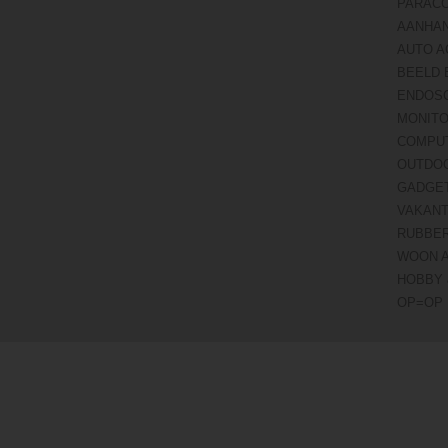
PARAC
AANHA
AUTO A
BEELD 
ENDOS
MONITO
COMPU
OUTDO
GADGE
VAKANT
RUBBE
WOON 
HOBBY 
OP=OP