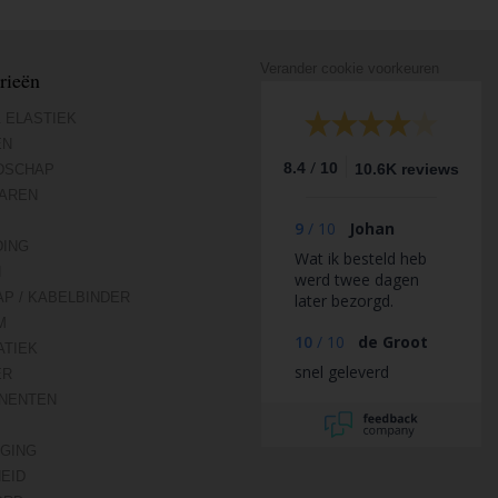
Verander cookie voorkeuren
rieën
 ELASTIEK
EN
/
8.4
10
10.6K reviews
DSCHAP
AREN
9
/
10
Johan
DING
Wat ik besteld heb
N
werd twee dagen
AP / KABELBINDER
later bezorgd.
M
10
/
10
de Groot
TIEK
snel geleverd
ER
NENTEN
IGING
HEID