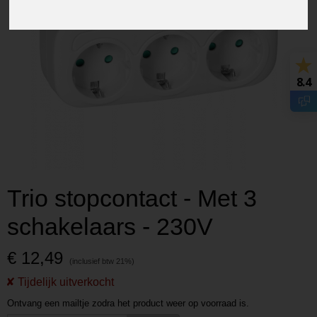
8.4
Trio stopcontact - Met 3
schakelaars - 230V
€ 12,49
Ontvang een mailtje zodra het product weer op voorraad is.