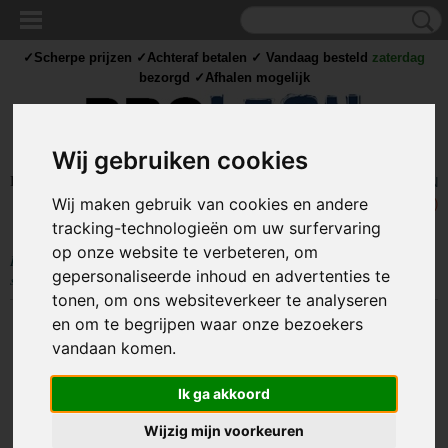
✓Scherpe prijzen ✓Achteraf betalen ✓ Vandaag besteld
zaterdag
bezorgd ✓Afhalen mogelijk
Wij gebruiken cookies
Inloggen
Registreren
UW WINKELWAGEN
Wij maken gebruik van cookies en andere
Geen producten
(0)
tracking-technologieën om uw surfervaring
op onze website te verbeteren, om
Home
>
STROOM
>
Stekkers
>
Stopcontacten
>
Trio stopcontact - Met 3
gepersonaliseerde inhoud en advertenties te
schakelaars - 230V
tonen, om ons websiteverkeer te analyseren
en om te begrijpen waar onze bezoekers
vandaan komen.
Ik ga akkoord
Wijzig mijn voorkeuren