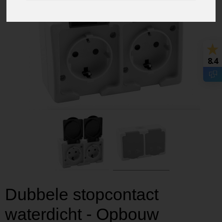
8.4
Dubbele stopcontact
waterdicht - Opbouw