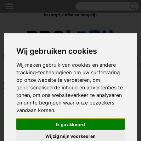
✓Scherpe prijzen ✓Achteraf betalen ✓ Vandaag besteld
dinsdag
bezorgd ✓Afhalen mogelijk
Wij gebruiken cookies
Inloggen
Registreren
UW WINKELWAGEN
Wij maken gebruik van cookies en andere
Geen producten
(0)
tracking-technologieën om uw surfervaring
op onze website te verbeteren, om
Home
>
STROOM
>
Stroom in de tuin
>
Dubbele stopcontact waterdicht -
gepersonaliseerde inhoud en advertenties te
Opbouw
tonen, om ons websiteverkeer te analyseren
en om te begrijpen waar onze bezoekers
vandaan komen.
Ik ga akkoord
Wijzig mijn voorkeuren