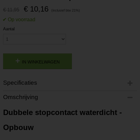
€ 10,16
€ 11,95
Aantal
IN WINKELWAGEN
Specificaties
Productcode
Omschrijving
P201902211501
Productcode leverancier
Dubbele stopcontact waterdicht -
L201902211501
Opbouw