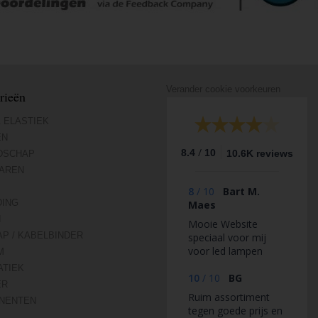
Verander cookie voorkeuren
rieën
 ELASTIEK
EN
/
8.4
10
10.6K reviews
DSCHAP
AREN
8
/
10
Bart M.
DING
Maes
N
Mooie Website
AP / KABELBINDER
speciaal voor mij
voor led lampen
M
veiligheid
TIEK
10
/
10
BG
ER
Ruim assortiment
NENTEN
tegen goede prijs en