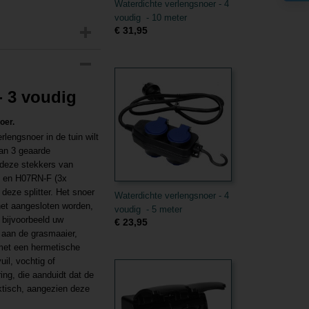
Waterdichte verlengsnoer - 4
voudig - 10 meter
€ 31,95
- 3 voudig
noer.
lengsnoer in de tuin wilt
van 3 geaarde
 deze stekkers van
) en H07RN-F (3x
eze splitter. Het snoer
Waterdichte verlengsnoer - 4
net aangesloten worden,
voudig - 5 meter
 bijvoorbeeld uw
€ 23,95
j aan de grasmaaier,
 met een hermetische
il, vochtig of
ing, die aanduidt dat de
raktisch, aangezien deze