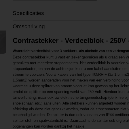
Specificaties
Productcode
P202109281330
Omschrijving
Productcode leverancier
P202109281348
Contrastekker - Verdeelblok - 250V 
Waterdicht verdeelblok voor 3 stekkers, als uiteinde van een verlengs
Deze contrastekker kunt u vast en zeker gebruiken als u graag een ver
gebruiken met meerdere stopcontacten. Het verdeelblok is voorzien 
stopcontacten, en aan de achterzijde kunt u een kabel aansluiten om
stroom te voorzien. Vooral kabels van het type H05RR-F (3x 1,5mm2
1,5mm2) worden aangeraden voor het maken van een verbinding voor d
waarmee u deze splitter van stroom voorziet kan gewoon op het licht
omdat de splitter op een spanning werkt van 250 Volt. Hierdoor kunt u
tuinverlichting, maar ook uw elektrische tuingereedschap (denk hierbi
snoeischaar, etc.) aansluiten. Alle stekkers kunnen afgedekt worden
afdekdop als deze niet gebruikt worden, zodat de stopcontacten niet vu
beschadigd worden. De splitter is dan ook voorzien van IP44 certificer
splitter stof- en spatwaterdicht is. Daarnaast is de splitter ook erg p
opgehangen kan worden dankzij het haakje.