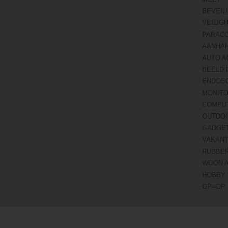
BEVEIL
VEILIG
PARAC
AANHA
AUTO A
BEELD 
ENDOS
MONITO
COMPU
OUTDO
GADGE
VAKANT
RUBBE
WOON 
HOBBY 
OP=OP