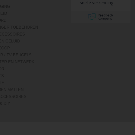
snelle verzending.
IGING
HEID
ORD
NGER TOEBEHOREN
CCESSOIRES
EN GELUID
COOP
R / TV BEUGELS
TER EN NETWERK
OR
TS
IE
REN MATTEN
ACCESSOIRES
& DIY