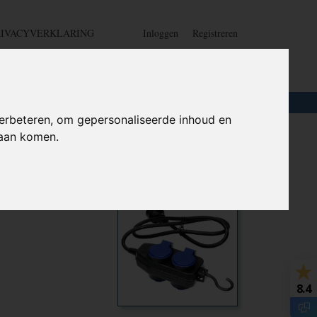
RIVACYVERKLARING
Inloggen
Registreren
UW WINKELWAGEN
Geen producten
(0)
LOTEN
+
HOME
erbeteren, om gepersonaliseerde inhoud en
daan komen.
k - 250V -
Ook interessant
8.4