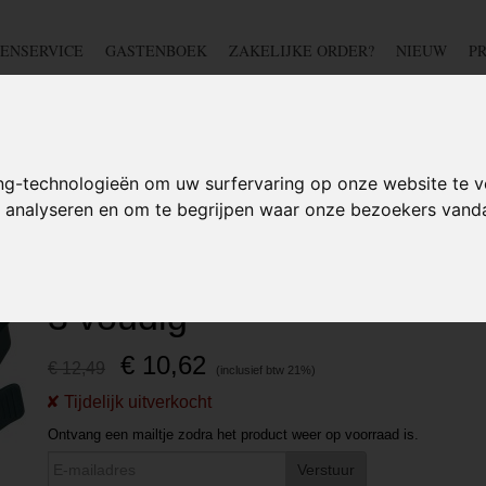
ENSERVICE
GASTENBOEK
ZAKELIJKE ORDER?
NIEUW
P
DSCHAP
IJZERWAREN
TUIN
BEDRADING
S
ng-technologieën om uw surfervaring op onze website te v
te analyseren en om te begrijpen waar onze bezoekers van
Verdeelblok - 250V - 3 voudig
Contrastekker - Verdeelblo
3 voudig
€ 10,62
€ 12,49
Ontvang een mailtje zodra het product weer op voorraad is.
Verstuur