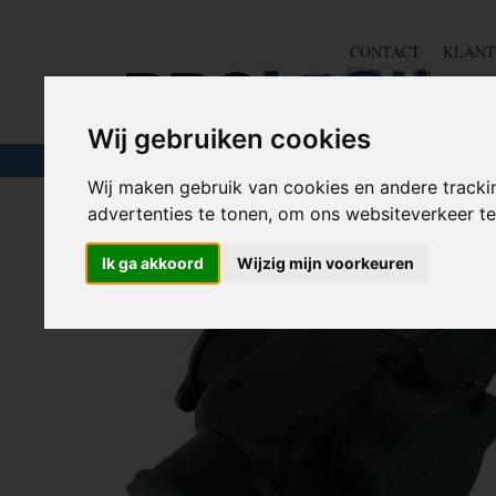
CONTACT
KLANT
Wij gebruiken cookies
TOUW & ELASTIEK
SLANGEN
GEREE
Wij maken gebruik van cookies en andere tracki
advertenties te tonen, om ons websiteverkeer 
Home
>
STROOM
>
Stroom in de tuin
>
Contrastekker - 
Ik ga akkoord
Wijzig mijn voorkeuren