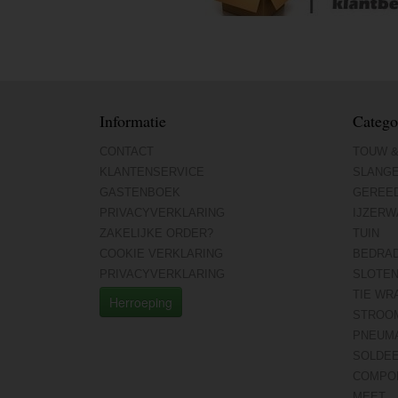
Informatie
Catego
CONTACT
TOUW &
KLANTENSERVICE
SLANG
GASTENBOEK
GEREE
PRIVACYVERKLARING
IJZERW
ZAKELIJKE ORDER?
TUIN
COOKIE VERKLARING
BEDRA
PRIVACYVERKLARING
SLOTE
TIE WR
Herroeping
STROO
PNEUMA
SOLDE
COMPO
MEET