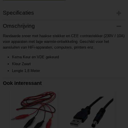
Specificaties
Productcode
Omschrijving
P201608091059
Randaarde snoer met haakse stekker en CEE contrastekker (230V / 10A)
Productcode leverancier
voor apparaten met lage warmte-ontwikkeling. Geschikt voor het
L201608091059
aansluiten van HiFi-apparaten, computers, printers enz.
Kema Keur en VDE gekeurd
Kleur Zwart
Lengte 1,8 Meter
Ook interessant