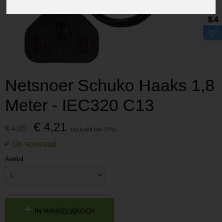
8.4
Netsnoer Schuko Haaks 1,8
Meter - IEC320 C13
€ 4,21
€ 4,95
Aantal
IN WINKELWAGEN