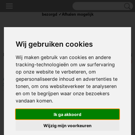
✓Scherpe prijzen ✓Achteraf betalen ✓ Vandaag besteld
zaterdag
bezorgd ✓Afhalen mogelijk
Wij gebruiken cookies
Inloggen
Registreren
UW WINKELWAGEN
Wij maken gebruik van cookies en andere
Geen producten
(0)
tracking-technologieën om uw surfervaring
op onze website te verbeteren, om
Home
>
STROOM
>
Stroom kabels
>
Stroomkabel met stekker
>
Netsnoer
gepersonaliseerde inhoud en advertenties te
Schuko Haaks 1,8 Meter - IEC320 C13
tonen, om ons websiteverkeer te analyseren
en om te begrijpen waar onze bezoekers
vandaan komen.
Ik ga akkoord
Wijzig mijn voorkeuren