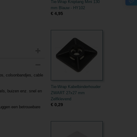
Tie-Wrap Kniptang Mini 130
mm Blauw - HY102
€ 4,95
ps, colsonbandjes, cable
Tie-Wrap Kabelbinderhouder
els, buizen enz. snel en
ZWART 27x27 mm
Zelfklevend
€ 0,29
luggen een betrouwbare