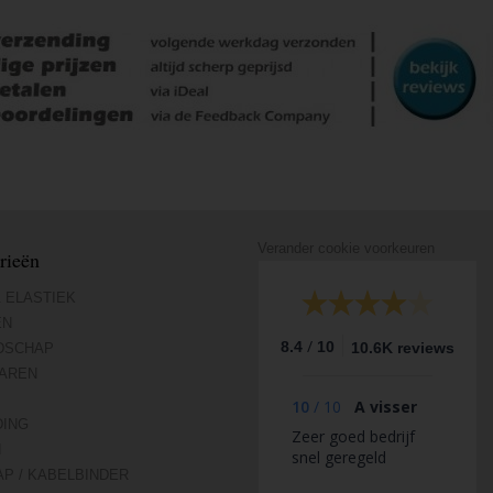
Verander cookie voorkeuren
rieën
 ELASTIEK
EN
/
8.4
10
10.6K reviews
DSCHAP
AREN
10
/
10
A visser
DING
Zeer goed bedrijf
N
snel geregeld
AP / KABELBINDER