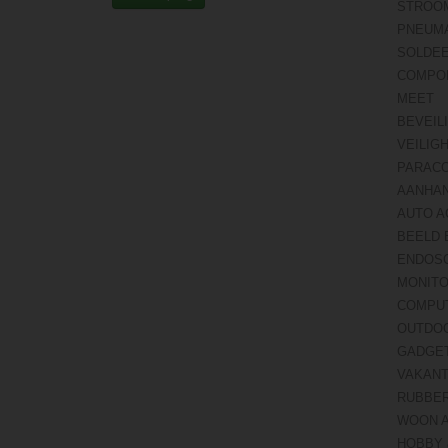
STROO
PNEUMA
SOLDE
COMPO
MEET
BEVEIL
VEILIG
PARAC
AANHA
AUTO A
BEELD 
ENDOS
MONITO
COMPU
OUTDO
GADGE
VAKANT
RUBBE
WOON 
HOBBY 