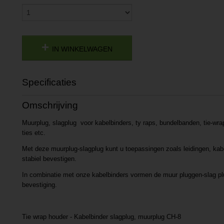
IN WINKELWAGEN
Specificaties
Productcode
P20181121517
Omschrijving
Productcode leverancier
L20181121517
Muurplug, slagplug voor kabelbinders, ty raps, bundelbanden, tie-wra
ties etc.
Met deze muurplug-slagplug kunt u toepassingen zoals leidingen, kab
stabiel bevestigen.
In combinatie met onze kabelbinders vormen de muur pluggen-slag p
bevestiging.
Tie wrap houder - Kabelbinder slagplug, muurplug CH-8