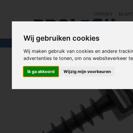
CONTACT
KLANT
Wij gebruiken cookies
TOUW & ELASTIEK
SLANGEN
GEREE
Wij maken gebruik van cookies en andere tracki
advertenties te tonen, om ons websiteverkeer 
Home
>
TIE WRAP / KABELBINDER
>
Tie Wrap accesso
Ik ga akkoord
Wijzig mijn voorkeuren