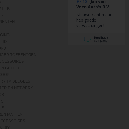
9
/
10
Jan van
M
Veen Auto's B.V.
TIEK
Nieuwe klant maar
ER
heb goede
NENTEN
verwachtingen!
IGING
HEID
ORD
NGER TOEBEHOREN
CCESSOIRES
EN GELUID
COOP
R / TV BEUGELS
TER EN NETWERK
OR
TS
IE
REN MATTEN
ACCESSOIRES
& DIY