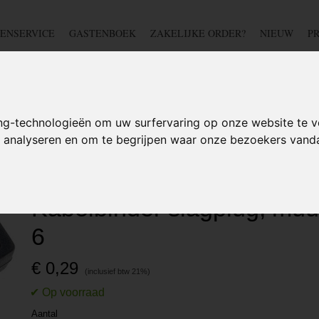
ENSERVICE
GASTENBOEK
ZAKELIJKE ORDER?
NIEUW
P
DSCHAP
IJZERWAREN
TUIN
BEDRADING
S
ng-technologieën om uw surfervaring op onze website te v
te analyseren en om te begrijpen waar onze bezoekers van
ires
>
Tie wrap houder -31mm - Kabelbinder slagplug, muurplug CH-6
Tie wrap houder -31mm -
Kabelbinder slagplug, mu
6
€ 0,29
Aantal