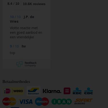
/
8.4
10
10.6K reviews
10
/
10
J.P. de
Vries
Vlotte reactie met
een goed aanbod en
een vriendelijke
benadering voor het
aanmaken van een
9
/
10
hv
nieuw energielabel
top
voor onze woning
Betaalmethodes