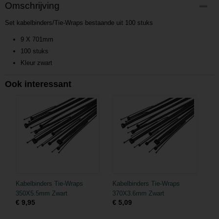
Productcode
Omschrijving
P201608291522
Set kabelbinders/Tie-Wraps bestaande uit 100 stuks
Productcode leverancier
L201608291522
9 X 701mm
100 stuks
Kleur zwart
Ook interessant
Kabelbinders Tie-Wraps
Kabelbinders Tie-Wraps
350X5.5mm Zwart
370X3.6mm Zwart
€ 9,95
€ 5,09