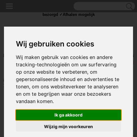
✓Scherpe prijzen ✓Achteraf betalen ✓ Vandaag besteld
zaterdag
bezorgd ✓Afhalen mogelijk
Wij gebruiken cookies
Inloggen
Registreren
UW WINKELWAGEN
Wij maken gebruik van cookies en andere
Geen producten
(0)
tracking-technologieën om uw surfervaring
op onze website te verbeteren, om
gepersonaliseerde inhoud en advertenties te
Home
>
TIE WRAP / KABELBINDER
>
Tie Wrap groot
>
Kabelbinders
Tie-Wraps 700X9mm Zwart
tonen, om ons websiteverkeer te analyseren
en om te begrijpen waar onze bezoekers
vandaan komen.
Ik ga akkoord
Wijzig mijn voorkeuren