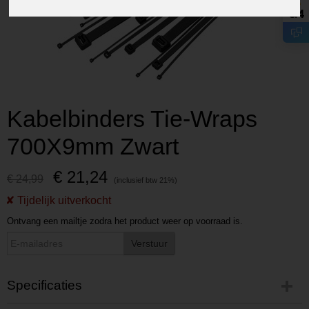
8.4
Kabelbinders Tie-Wraps
700X9mm Zwart
€ 21,24
€ 24,99
Ontvang een mailtje zodra het product weer op voorraad is.
Verstuur
Specificaties