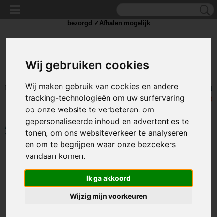
✓Scherpe prijzen ✓Achteraf betalen ✓ Vandaag besteld
dinsdag
bezorgd ✓Afhalen mogelijk
Wij gebruiken cookies
Wij maken gebruik van cookies en andere
Inloggen
Registreren
UW WINKELWAGEN
tracking-technologieën om uw surfervaring
Geen producten
(0)
op onze website te verbeteren, om
gepersonaliseerde inhoud en advertenties te
Home
>
TIE WRAP / KABELBINDER
>
Tie Wrap klein
>
Kabelbinders
tonen, om ons websiteverkeer te analyseren
Tie-Wraps 150x3.5mm Zwart
en om te begrijpen waar onze bezoekers
vandaan komen.
Ik ga akkoord
Wijzig mijn voorkeuren