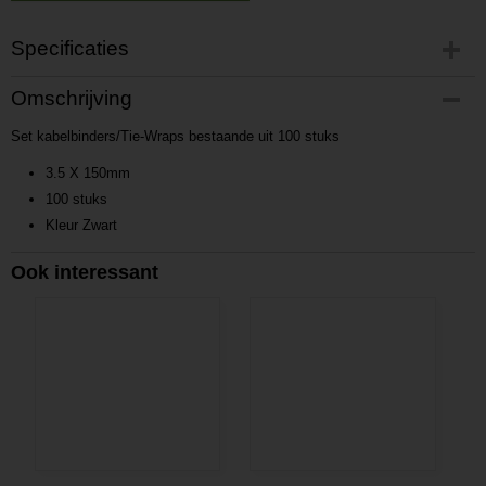
Specificaties
Productcode
Omschrijving
P201701181042
Set kabelbinders/Tie-Wraps bestaande uit 100 stuks
Productcode leverancier
L201701181042
3.5 X 150mm
100 stuks
Kleur Zwart
Ook interessant