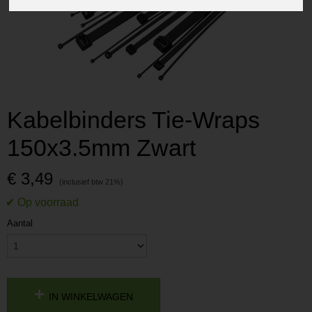
Kabelbinders Tie-Wraps
150x3.5mm Zwart
€ 3,49
Aantal
IN WINKELWAGEN