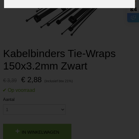
8.4
Kabelbinders Tie-Wraps
150x3.2mm Zwart
€ 2,88
€ 3,39
Aantal
IN WINKELWAGEN