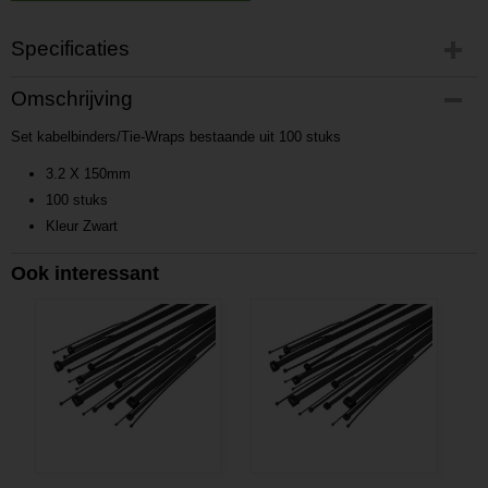
Specificaties
Productcode
Omschrijving
P201701192144
Set kabelbinders/Tie-Wraps bestaande uit 100 stuks
Productcode leverancier
L201701192144
3.2 X 150mm
100 stuks
Kleur Zwart
Ook interessant