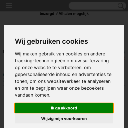
✓Scherpe prijzen ✓Achteraf betalen ✓ Vandaag besteld
zaterdag
bezorgd ✓Afhalen mogelijk
Wij gebruiken cookies
Inloggen
Registreren
UW WINKELWAGEN
Wij maken gebruik van cookies en andere
Geen producten
(0)
tracking-technologieën om uw surfervaring
op onze website te verbeteren, om
gepersonaliseerde inhoud en advertenties te
Home
>
TIE WRAP / KABELBINDER
>
Tie Wrap klein
>
Kabelbinders
Tie-Wraps 150x3.2mm Zwart
tonen, om ons websiteverkeer te analyseren
en om te begrijpen waar onze bezoekers
vandaan komen.
Ik ga akkoord
Wijzig mijn voorkeuren