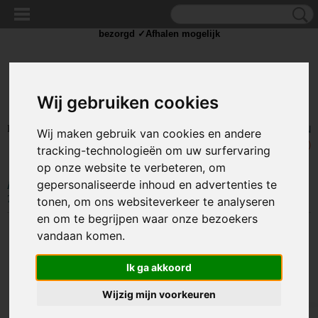
✓Scherpe prijzen ✓Achteraf betalen ✓ Vandaag besteld
dinsdag
bezorgd ✓Afhalen mogelijk
Wij gebruiken cookies
Inloggen
Registreren
UW WINKELWAGEN
Wij maken gebruik van cookies en andere
Geen producten
(0)
tracking-technologieën om uw surfervaring
op onze website te verbeteren, om
gepersonaliseerde inhoud en advertenties te
Home
>
TIE WRAP / KABELBINDER
>
Tie Wrap klein
>
Kabelbinders
Tie-Wraps 120X1.9mm Zwart
tonen, om ons websiteverkeer te analyseren
en om te begrijpen waar onze bezoekers
vandaan komen.
Ik ga akkoord
Wijzig mijn voorkeuren