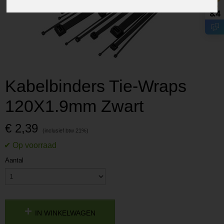
8.4
Kabelbinders Tie-Wraps
120X1.9mm Zwart
€ 2,39
Aantal
IN WINKELWAGEN