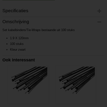
Specificaties
Productcode
Omschrijving
P201701201117
Set kabelbinders/Tie-Wraps bestaande uit 100 stuks
Productcode leverancier
L201701201117
1.9 X 120mm
100 stuks
Kleur zwart
Ook interessant