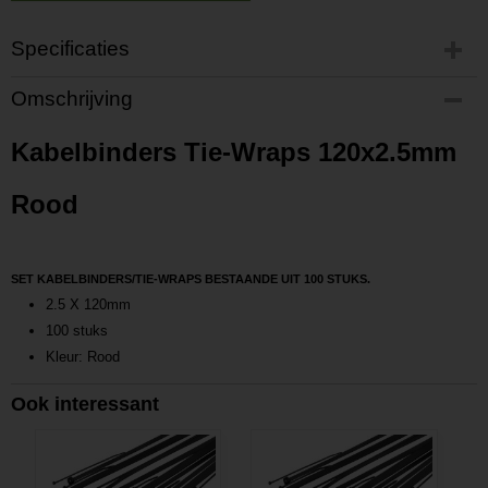
Specificaties
Productcode
Omschrijving
P201807091347
Productcode leverancier
Kabelbinders Tie-Wraps 120x2.5mm
L201807091347
Rood
SET KABELBINDERS/TIE-WRAPS BESTAANDE UIT 100 STUKS.
2.5 X 120mm
100 stuks
Kleur: Rood
Ook interessant