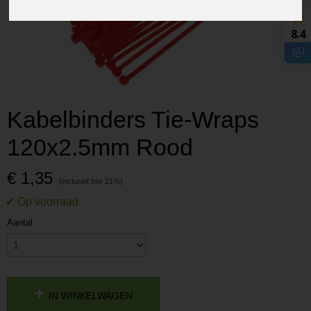
8.4
Kabelbinders Tie-Wraps
120x2.5mm Rood
€ 1,35
Aantal
IN WINKELWAGEN