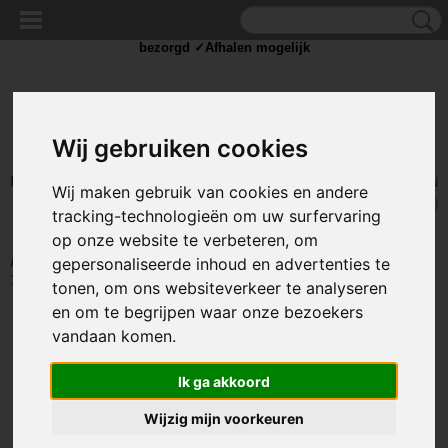
✓Scherpe prijzen ✓Achteraf betalen ✓ Vandaag besteld
zaterdag
bezorgd ✓Afhalen mogelijk
Wij gebruiken cookies
Inloggen
Registreren
UW WINKELWAGEN
Wij maken gebruik van cookies en andere
Geen producten
(0)
tracking-technologieën om uw surfervaring
op onze website te verbeteren, om
Home
>
TIE WRAP / KABELBINDER
>
Tie Wrap klein
>
Kabelbinders
gepersonaliseerde inhoud en advertenties te
Tie-Wraps 120x2.5mm Rood
tonen, om ons websiteverkeer te analyseren
en om te begrijpen waar onze bezoekers
vandaan komen.
Ik ga akkoord
Wijzig mijn voorkeuren