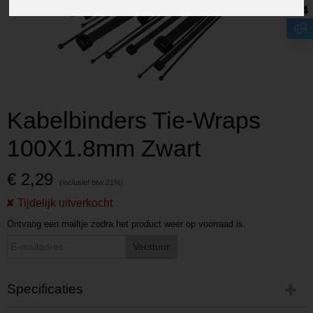
8.4
Kabelbinders Tie-Wraps
100X1.8mm Zwart
€ 2,29
Ontvang een mailtje zodra het product weer op voorraad is.
Verstuur
Specificaties