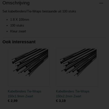
Productcode
Omschrijving
P201608291046
Set kabelbinders/Tie-Wraps bestaande uit 100 stuks
Productcode leverancier
L201608291046
1.8 X 100mm
100 stuks
Kleur zwart
Ook interessant
Kabelbinders Tie-Wraps
Kabelbinders Tie-Wraps
150x1.9mm Zwart
150x2.2mm Zwart
€ 2,99
€ 3,19