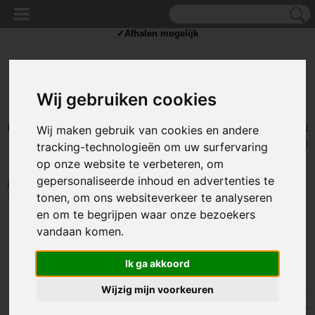
✓Scherpe prijzen ✓Achteraf betalen ✓ Vandaag besteld
vrijdag
bezorgd
✓Afhalen mogelijk
Wij gebruiken cookies
Inloggen
Registreren
UW WINKELWAGEN
Wij maken gebruik van cookies en andere
Geen producten
(0)
tracking-technologieën om uw surfervaring
op onze website te verbeteren, om
gepersonaliseerde inhoud en advertenties te
Home
>
TIE WRAP / KABELBINDER
>
Tie Wrap klein
>
Kabelbinders
Tie-Wraps 100X1.8mm Zwart
tonen, om ons websiteverkeer te analyseren
en om te begrijpen waar onze bezoekers
vandaan komen.
Ik ga akkoord
Wijzig mijn voorkeuren