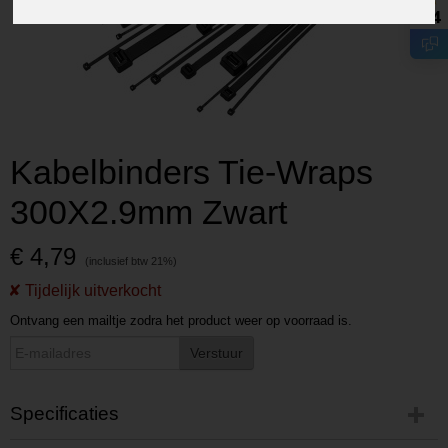
8.4
Kabelbinders Tie-Wraps
300X2.9mm Zwart
€ 4,79
Ontvang een mailtje zodra het product weer op voorraad is.
Verstuur
Specificaties