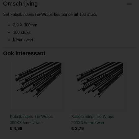
Productcode
Omschrijving
P201701181049
Set kabelbinders/Tie-Wraps bestaande uit 100 stuks
Productcode leverancier
L201701181049
2,9 X 300mm
100 stuks
Kleur zwart
Ook interessant
Kabelbinders Tie-Wraps
Kabelbinders Tie-Wraps
300X3.5mm Zwart
200X3.5mm Zwart
€ 4,99
€ 3,79