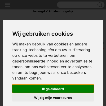
✓Scherpe prijzen ✓Achteraf betalen ✓ Vandaag besteld
dinsdag
bezorgd ✓Afhalen mogelijk
Wij gebruiken cookies
Inloggen
Registreren
UW WINKELWAGEN
Wij maken gebruik van cookies en andere
Geen producten
(0)
tracking-technologieën om uw surfervaring
op onze website te verbeteren, om
gepersonaliseerde inhoud en advertenties te
Home
>
TIE WRAP / KABELBINDER
>
Tie Wrap middel
>
Kabelbinders
Tie-Wraps 300X2.9mm Zwart
tonen, om ons websiteverkeer te analyseren
en om te begrijpen waar onze bezoekers
vandaan komen.
Ik ga akkoord
Wijzig mijn voorkeuren