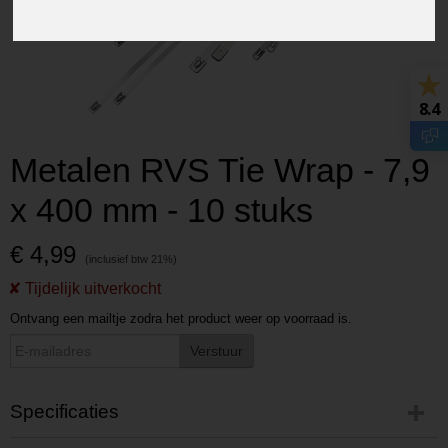
8.4
Metalen RVS Tie Wrap - 7,9
x 400 mm - 10 stuks
€ 4,99
Ontvang een mailtje zodra het product weer op voorraad is.
Verstuur
Specificaties