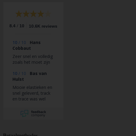
/
8.4
10
10.6K reviews
10
/
10
Hans
Cobbaut
Zeer snel en volledig
zoals het moet zijn
10
/
10
Bas van
Hulst
Mooie elastieken en
snel geleverd, track
en trace was wel
handig geweest ivm
ik nu geen verwachte
leverdatum had
Betaalmethodes