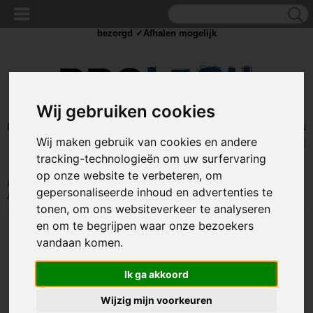
✓Scherpe prijzen ✓Achteraf betalen ✓ Vandaag besteld
dinsdag
bezorgd ✓Afhalen mogelijk
Wij gebruiken cookies
Inloggen
Registreren
UW WINKELWAGEN
Wij maken gebruik van cookies en andere
Geen producten
(0)
tracking-technologieën om uw surfervaring
op onze website te verbeteren, om
Home
>
TIE WRAP / KABELBINDER
>
Tie Wrap RVS metaal
>
Metalen
gepersonaliseerde inhoud en advertenties te
RVS Tie Wrap - 7,9 x 400 mm - 10 stuks
tonen, om ons websiteverkeer te analyseren
en om te begrijpen waar onze bezoekers
vandaan komen.
Ik ga akkoord
Wijzig mijn voorkeuren