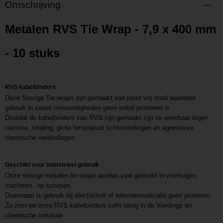
Productcode
Omschrijving
P201805091300
Productcode leverancier
Metalen RVS Tie Wrap - 7,9 x 400 mm
L201805091300
- 10 stuks
RVS kabelbinders
Deze Stevige Tie wraps zijn gemaakt van roest vrij staal waardoor
gebruik in zware omstandigheden geen enkel probleem is.
Doordat de kabelbinders van RVS zijn gemaakt zijn ze weerbaar tegen
corrosie, straling, grote tempratuur schommelingen en agressieve
chemische verbindingen.
Geschikt voor industrieel gebruik
Onze stevige metalen tie wraps worden veel gebruikt in voertuigen,
machines, op schepen.
Daarnaast is gebruik bij electriciteit of telecommunicatie geen probleem.
Zo zien we onze RVS kabelbinders zelfs terug in de Voedings en
chemische industrie