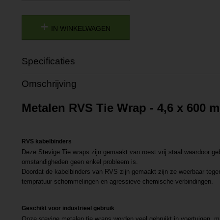
IN WINKELWAGEN
Specificaties
Productcode
P201805091302
Omschrijving
Productcode leverancier
L201805091302
Metalen RVS Tie Wrap - 4,6 x 600 m
RVS kabelbinders
Deze Stevige Tie wraps zijn gemaakt van roest vrij staal waardoor ge
omstandigheden geen enkel probleem is.
Doordat de kabelbinders van RVS zijn gemaakt zijn ze weerbaar tegen 
tempratuur schommelingen en agressieve chemische verbindingen.
Geschikt voor industrieel gebruik
Onze stevige metalen tie wraps worden veel gebruikt in voertuigen, 