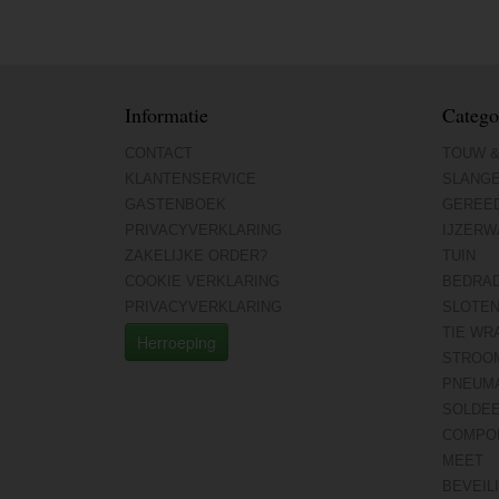
Informatie
Catego
CONTACT
TOUW &
KLANTENSERVICE
SLANG
GASTENBOEK
GEREE
PRIVACYVERKLARING
IJZERW
ZAKELIJKE ORDER?
TUIN
COOKIE VERKLARING
BEDRA
PRIVACYVERKLARING
SLOTE
TIE WR
Herroeping
STROO
PNEUMA
SOLDE
COMPO
MEET
BEVEIL