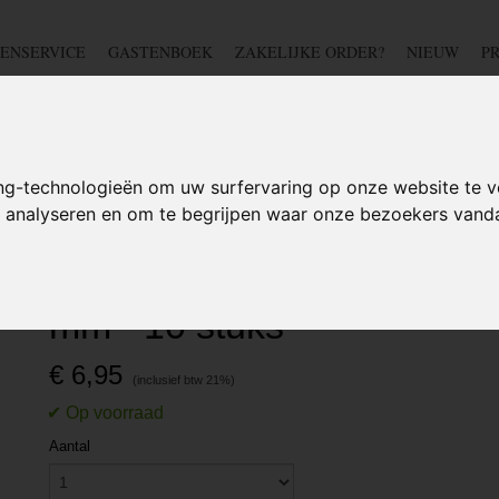
ENSERVICE
GASTENBOEK
ZAKELIJKE ORDER?
NIEUW
P
DSCHAP
IJZERWAREN
TUIN
BEDRADING
S
ng-technologieën om uw surfervaring op onze website te v
te analyseren en om te begrijpen waar onze bezoekers van
etaal
>
Metalen RVS Tie Wrap - 4,6 x 600 mm - 10 stuks
Metalen RVS Tie Wrap - 4,
mm - 10 stuks
€ 6,95
Aantal