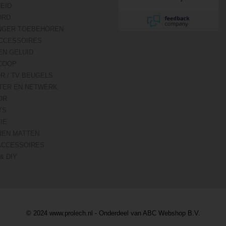
website.
HEID
ORD
NGER TOEBEHOREN
CCESSOIRES
EN GELUID
COOP
R / TV BEUGELS
TER EN NETWERK
OR
TS
IE
REN MATTEN
ACCESSOIRES
& DIY