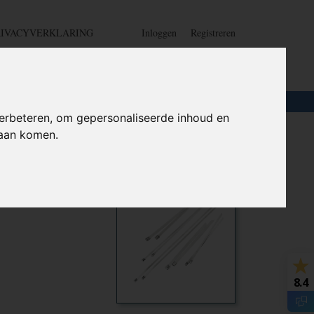
RIVACYVERKLARING
Inloggen
Registreren
UW WINKELWAGEN
Geen producten
(0)
LOTEN
+
HOME
erbeteren, om gepersonaliseerde inhoud en
daan komen.
6 x 600
Ook interessant
8.4