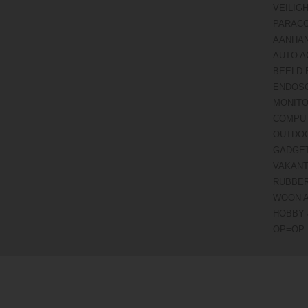
VEILIG
PARAC
AANHA
AUTO A
BEELD 
ENDOS
MONITO
COMPU
OUTDO
GADGE
VAKANT
RUBBE
WOON 
HOBBY 
OP=OP