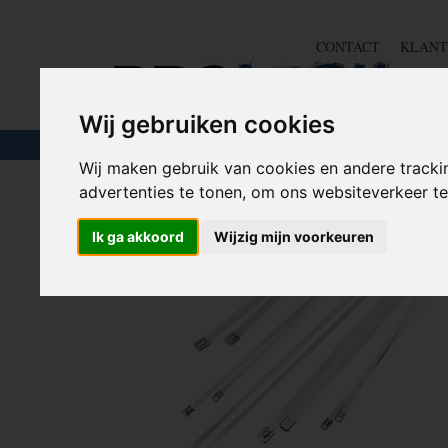
CONTACT
KLANT
Wij gebruiken cookies
TOUW & ELASTIEK
SLANGEN
GEREE
Wij maken gebruik van cookies en andere tracki
advertenties te tonen, om ons websiteverkeer 
Home
>
TIE WRAP / KABELBINDER
>
Tie Wrap RVS m
Ik ga akkoord
Wijzig mijn voorkeuren