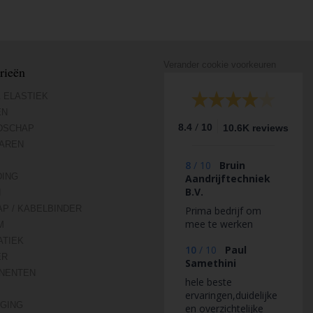
Verander cookie voorkeuren
rieën
 ELASTIEK
EN
/
8.4
10
10.6K reviews
DSCHAP
AREN
8
/
10
Bruin
DING
Aandrijftechniek
B.V.
N
AP / KABELBINDER
Prima bedrijf om
mee te werken
M
TIEK
10
/
10
Paul
ER
Samethini
NENTEN
hele beste
ervaringen,duidelijke
IGING
en overzichtelijke