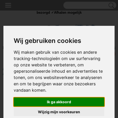
✓Scherpe prijzen ✓Achteraf betalen ✓ Vandaag besteld
dinsdag
bezorgd ✓Afhalen mogelijk
Wij gebruiken cookies
Inloggen
Registreren
UW WINKELWAGEN
Wij maken gebruik van cookies en andere
Geen producten
(0)
tracking-technologieën om uw surfervaring
op onze website te verbeteren, om
Home
>
TOUW & ELASTIEK
>
BEVESTING VOOR ELASTIEK
>
gepersonaliseerde inhoud en advertenties te
HAKEN
>
Kunststof Haak voor 8mm Elastiek - Zwart
tonen, om ons websiteverkeer te analyseren
en om te begrijpen waar onze bezoekers
vandaan komen.
Ik ga akkoord
Wijzig mijn voorkeuren