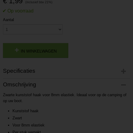
€ 1,99
Aantal
IN WINKELWAGEN
Specificaties
Productcode
Omschrijving
P201708081628
Zwarte kunststof haak voor 8mm elastiek. Ideaal voor op de camping of
Productcode leverancier
op uw boot.
L201708081628
Kunststof haak
Zwart
Voor 8mm elastiek
Per stuk verpakt