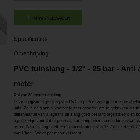
IN WINKELWAGEN
Specificaties
Productcode
P202307061307
Omschrijving
Productcode leverancier
L202307061307
Netto gewicht
2,00 Kg
PVC tuinslang - 1/2" - 25 bar - Anti 
Bruto gewicht
2,00 Kg
meter
Rol van 20 meter tuinslang.
Deze hoogwaardige slang van PVC is perfect voor gebruik voor doele
huis. Zo is de slang bijvoorbeeld zeer geschikt om te gebruiken als tu
buitenmantel van 3 lagen is de slang goed bestand tegen slecht en kou
tegelijkertijd voor dat er geen alg kan aangroeien aan de binnenkant va
water. De tuinslang heeft een binnendiameter van 12.7 milimeter (1/2"
van 18mm. Wordt per meter verkocht.