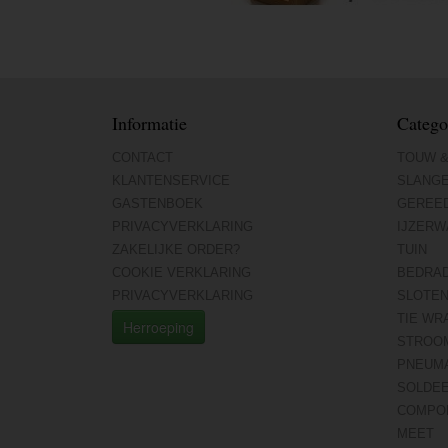
Informatie
Catego
CONTACT
TOUW &
KLANTENSERVICE
SLANG
GASTENBOEK
GEREE
PRIVACYVERKLARING
IJZERW
ZAKELIJKE ORDER?
TUIN
COOKIE VERKLARING
BEDRA
PRIVACYVERKLARING
SLOTE
TIE WR
Herroeping
STROO
PNEUMA
SOLDE
COMPO
MEET