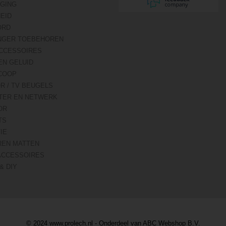
IGING
HEID
ORD
NGER TOEBEHOREN
CCESSOIRES
EN GELUID
COOP
R / TV BEUGELS
TER EN NETWERK
OR
TS
IE
REN MATTEN
ACCESSOIRES
& DIY