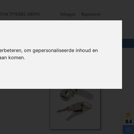
RIVACYVERKLARING
Inloggen
Registreren
UW WINKELWAGEN
Geen producten
(0)
LOTEN
+
HOME
erbeteren, om gepersonaliseerde inhoud en
daan komen.
r - Anti
Ook interessant
8.4