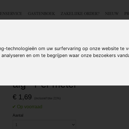
ENSERVICE
GASTENBOEK
ZAKELIJKE ORDER?
NIEUW
P
DSCHAP
IJZERWAREN
TUIN
BEDRADING
S
ng-technologieën om uw surfervaring op onze website te v
te analyseren en om te begrijpen waar onze bezoekers van
bar - Anti alg - Per meter
PVC tuinslang - 1/2" - 25 ba
alg - Per meter
€ 1,69
Aantal