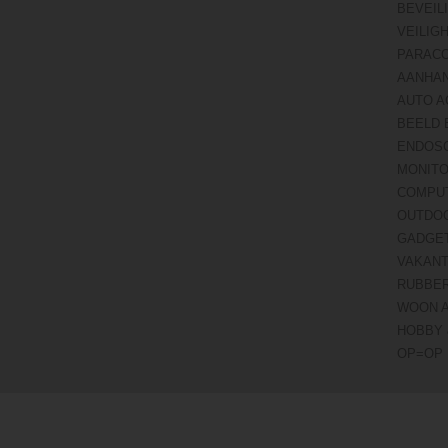
BEVEIL
VEILIG
PARAC
AANHA
AUTO A
BEELD 
ENDOS
MONITO
COMPU
OUTDO
GADGE
VAKANT
RUBBE
WOON 
HOBBY 
OP=OP