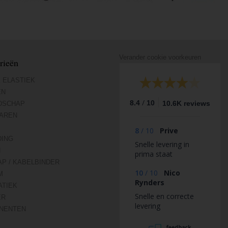
Verander cookie voorkeuren
rieën
 ELASTIEK
EN
/
8.4
10
10.6K reviews
DSCHAP
AREN
8
/
10
Prive
DING
Snelle levering in
N
prima staat
AP / KABELBINDER
10
/
10
Nico
M
Rynders
TIEK
Snelle en correcte
ER
levering
NENTEN