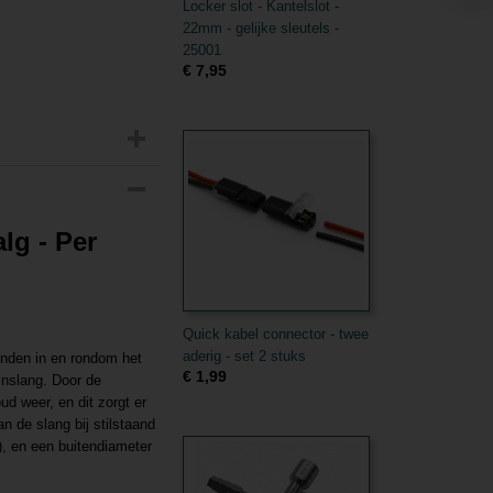
Locker slot - Kantelslot -
22mm - gelijke sleutels -
25001
€ 7,95
alg - Per
Quick kabel connector - twee
aderig - set 2 stuks
inden in en rondom het
€ 1,99
inslang. Door de
d weer, en dit zorgt er
n de slang bij stilstaand
), en een buitendiameter