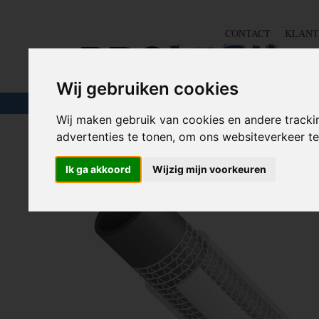
CONTACT
KLANT
Wij gebruiken cookies
TOUW & ELASTIEK
SLANGEN
GEREE
Wij maken gebruik van cookies en andere tracki
advertenties te tonen, om ons websiteverkeer 
Home
>
TUIN
>
Tuinslangen
>
PVC tuinslang - 1/2" - 25 
Ik ga akkoord
Wijzig mijn voorkeuren