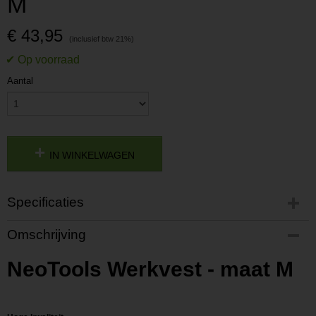
M
€ 43,95
Aantal
IN WINKELWAGEN
Specificaties
Productcode
Omschrijving
P201803141409
Productcode leverancier
NeoTools Werkvest - maat M
L201803141409