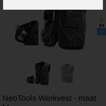
8.4
NeoTools Werkvest - maat