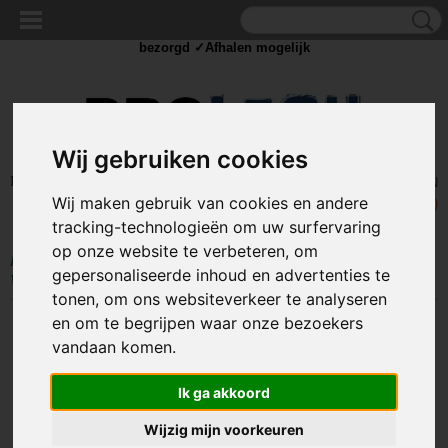
✓Scherpe prijzen ✓Achteraf betalen ✓ Vandaag besteld
zaterdag
bezorgd ✓Afhalen mogelijk
Wij gebruiken cookies
Inloggen
Registreren
UW WINKELWAGEN
Wij maken gebruik van cookies en andere
Geen producten
(0)
tracking-technologieën om uw surfervaring
op onze website te verbeteren, om
Home
>
VEILIGHEID
>
Werkkleding
>
Overige werkkleding
>
NeoTools
gepersonaliseerde inhoud en advertenties te
Werkvest - maat M
tonen, om ons websiteverkeer te analyseren
en om te begrijpen waar onze bezoekers
vandaan komen.
Ik ga akkoord
Wijzig mijn voorkeuren