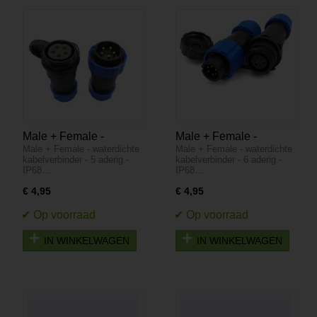
Male + Female -
Male + Female -
Male + Female - waterdichte
Male + Female - waterdichte
waterdichte
waterdichte
kabelverbinder - 5 aderig -
kabelverbinder - 6 aderig -
kabelverbinder - 5
kabelverbinder - 6
IP68…
IP68…
aderig - IP68
aderig - IP68
€ 4,95
€ 4,95
IN WINKELWAGEN
IN WINKELWAGEN