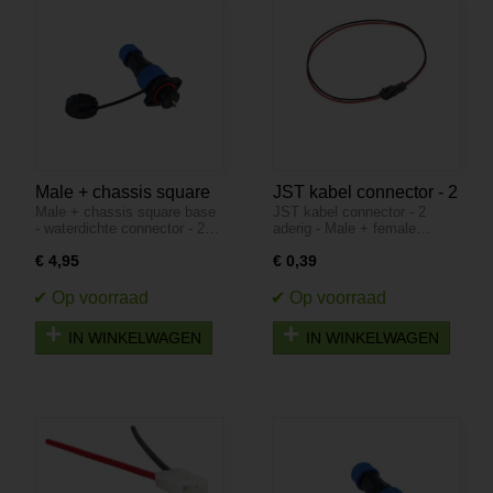
Male + chassis square
JST kabel connector - 2
Male + chassis square base
JST kabel connector - 2
base - waterdichte
aderig - Male + female
- waterdichte connector - 2…
aderig - Male + female…
connector - 2 aderig -
IP68
€ 4,95
€ 0,39
IN WINKELWAGEN
IN WINKELWAGEN