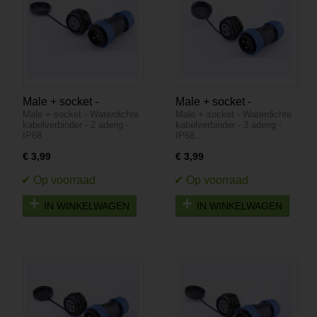
Male + socket -
Male + socket -
Male + socket - Waterdichte
Male + socket - Waterdichte
Waterdichte
Waterdichte
kabelverbinder - 2 aderig -
kabelverbinder - 3 aderig -
kabelverbinder - 2
kabelverbinder - 3
IP68…
IP68…
aderig - IP68
aderig - IP68
€ 3,99
€ 3,99
IN WINKELWAGEN
IN WINKELWAGEN