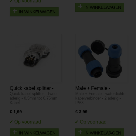
IN WINKELWAGEN
IN WINKELWAGEN
Quick kabel splitter -
Male + Female -
Quick kabel splitter - Twee
Male + Female - waterdichte
Twee aderig - 0.5mm2
waterdichte
aderig - 0.5mm tot 0.75mm
kabelverbinder - 2 aderig -
tot 0.75mm
kabelverbinder - 2
Kabel…
IP68…
aderig - IP68
€ 1,99
€ 3,99
IN WINKELWAGEN
IN WINKELWAGEN