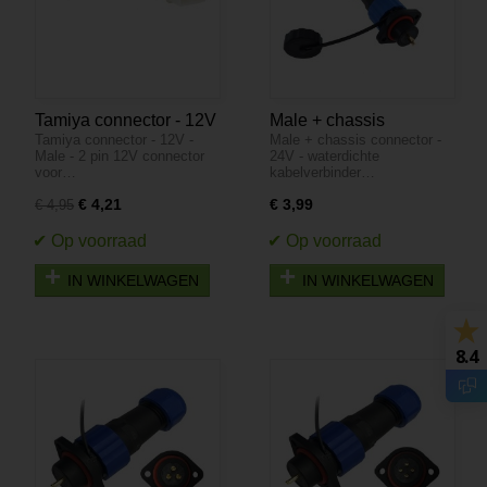
Tamiya connector - 12V
Male + chassis
Tamiya connector - 12V -
Male + chassis connector -
- Male - 2 pin
connector - 24V -
Male - 2 pin 12V connector
24V - waterdichte
waterdichte
voor…
kabelverbinder…
kabelverbinder - 2
€ 4,21
€ 3,99
€ 4,95
aderig - IP68
IN WINKELWAGEN
IN WINKELWAGEN
8.4