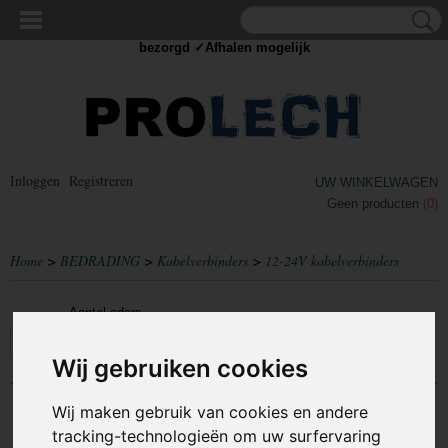
✓Scherpe prijzen ✓Achteraf betalen ✓ Vandaag besteld
dinsdag
bezorgd ✓Afhalen mogelijk
Inloggen
Registreren
UW WINKELWAGEN
Geen producten
(0)
Home
>
BEDRADING
>
Kabelverbinders
>
12-24V kabelverbinders
Aantal aders
Selecteer 1 of meerdere
Wij gebruiken cookies
opties
Wij maken gebruik van cookies en andere
Sorteer op:
tracking-technologieën om uw surfervaring