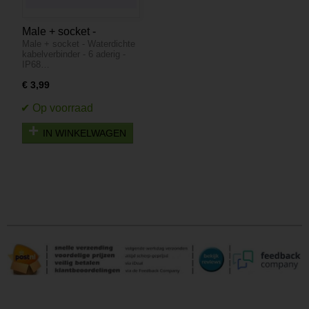
Male + socket -
Male + socket - Waterdichte
Waterdichte
kabelverbinder - 6 aderig -
kabelverbinder - 6
IP68…
aderig - IP68
€ 3,99
IN WINKELWAGEN