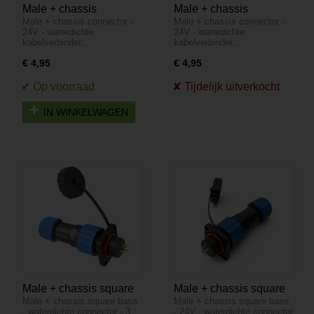
Male + chassis
Male + chassis
Male + chassis connector -
Male + chassis connector -
connector - 24V -
connector - 24V -
24V - waterdichte
24V - waterdichte
waterdichte
waterdichte
kabelverbinder…
kabelverbinder…
kabelverbinder - 5
kabelverbinder - 6
€ 4,95
€ 4,95
aderig - IP68
aderig - IP68
IN WINKELWAGEN
Male + chassis square
Male + chassis square
Male + chassis square base
Male + chassis square base
base - 24V -
base - 24V -
- waterdichte connector - 3…
- 24V - waterdichte connector