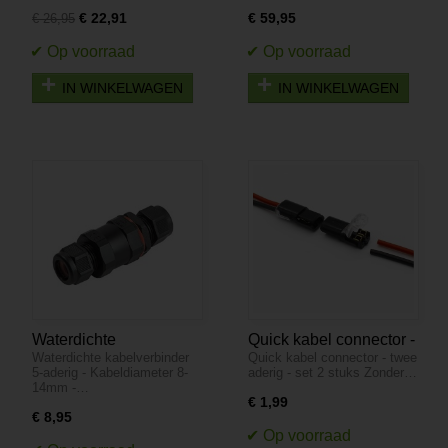
stuks
10 stuks
€ 22,91
€ 59,95
€ 26,95
IN WINKELWAGEN
IN WINKELWAGEN
Waterdichte
Quick kabel connector -
Waterdichte kabelverbinder
Quick kabel connector - twee
kabelverbinder 5-aderig
twee aderig - set 2 stuks
5-aderig - Kabeldiameter 8-
aderig - set 2 stuks Zonder…
- Kabeldiameter 8-
14mm -…
14mm - IP68
€ 1,99
€ 8,95