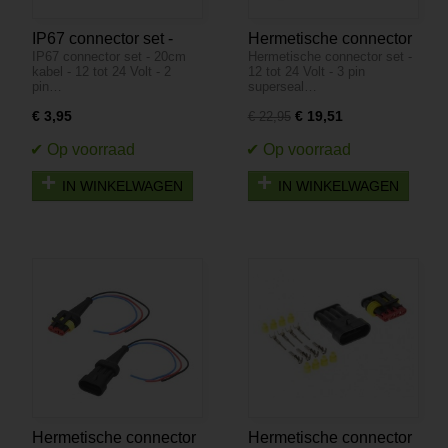
IP67 connector set -
Hermetische connector
IP67 connector set - 20cm
Hermetische connector set -
20cm kabel - 12 tot 24
set - 12 tot 24 Volt - 3
kabel - 12 tot 24 Volt - 2
12 tot 24 Volt - 3 pin
Volt - 2 pin superseal
pin superseal - IP67 -
pin…
superseal…
10 stuks
€ 3,95
€ 19,51
€ 22,95
IN WINKELWAGEN
IN WINKELWAGEN
Hermetische connector
Hermetische connector