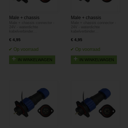
Male + chassis
Male + chassis
Male + chassis connector -
Male + chassis connector -
connector - 24V -
connector - 24V -
24V - waterdichte
24V - waterdichte
waterdichte
waterdichte
kabelverbinder…
kabelverbinder…
kabelverbinder - 3
kabelverbinder - 4
€ 4,95
€ 4,95
aderig - IP68
aderig - IP68
IN WINKELWAGEN
IN WINKELWAGEN