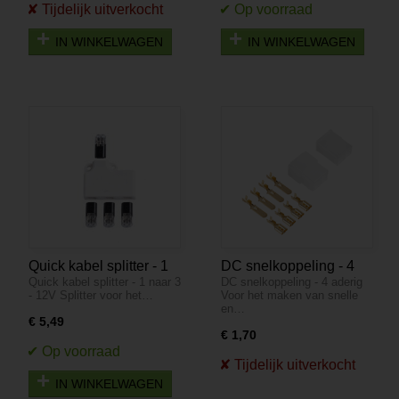
IN WINKELWAGEN
IN WINKELWAGEN
Quick kabel splitter - 1
DC snelkoppeling - 4
Quick kabel splitter - 1 naar 3
DC snelkoppeling - 4 aderig
naar 3 - 12V
aderig
- 12V Splitter voor het…
Voor het maken van snelle
en…
€ 5,49
€ 1,70
IN WINKELWAGEN