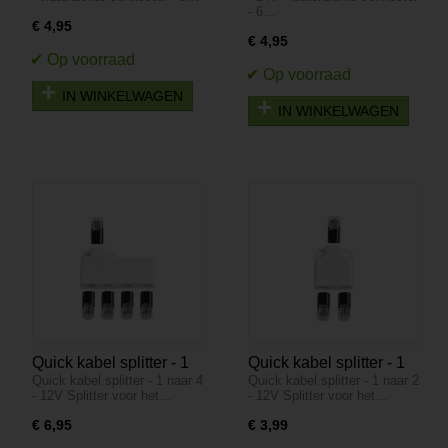
waterdichte connector -
waterdichte connector -
- 6…
3 aderig - IP68
6 aderig - IP68
€ 4,95
€ 4,95
IN WINKELWAGEN
IN WINKELWAGEN
Quick kabel splitter - 1
Quick kabel splitter - 1
Quick kabel splitter - 1 naar 4
Quick kabel splitter - 1 naar 2
naar 4 - 12V
naar 2 - 12V
- 12V Splitter voor het…
- 12V Splitter voor het…
€ 6,95
€ 3,99