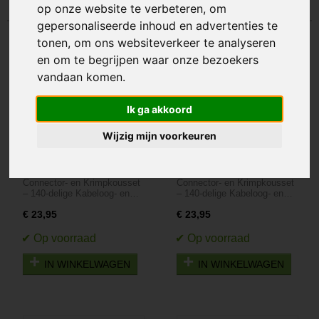
op onze website te verbeteren, om
gepersonaliseerde inhoud en advertenties te
tonen, om ons websiteverkeer te analyseren
en om te begrijpen waar onze bezoekers
vandaan komen.
Ik ga akkoord
Wijzig mijn voorkeuren
Connector- en
Connector- en
Connector- en Krimpkousset
Connector- en Krimpkousset
Krimpkousset – 140-
Krimpkousset – 140-
– 140-delige Kabeloog- en…
– 140-delige Kabeloog- en…
delige Kabeloog- en
delige Kabeloog- en
Krimpset -
Krimpset
€ 23,95
€ 23,95
gegalvaniseerd
IN WINKELWAGEN
IN WINKELWAGEN