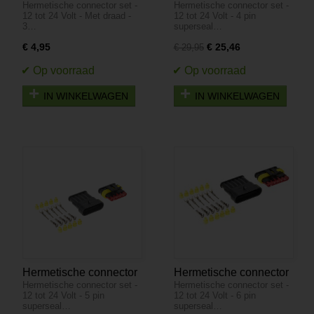
Hermetische connector set -
Hermetische connector set -
set - 12 tot 24 Volt - Met
set - 12 tot 24 Volt - 4
12 tot 24 Volt - Met draad -
12 tot 24 Volt - 4 pin
draad - 3 pin superseal
pin superseal - IP67 -
3…
superseal…
- IP67
10 stuks
€ 4,95
€ 25,46
€ 29,95
IN WINKELWAGEN
IN WINKELWAGEN
Hermetische connector
Hermetische connector
Hermetische connector set -
Hermetische connector set -
set - 12 tot 24 Volt - 5
set - 12 tot 24 Volt - 6
12 tot 24 Volt - 5 pin
12 tot 24 Volt - 6 pin
pin superseal - IP67 - 5
pin superseal - IP67 -
superseal…
superseal…