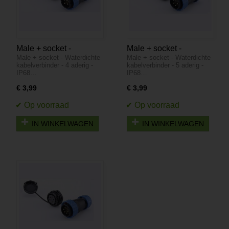
Male + socket -
Male + socket -
Male + socket - Waterdichte
Male + socket - Waterdichte
Waterdichte
Waterdichte
kabelverbinder - 4 aderig -
kabelverbinder - 5 aderig -
kabelverbinder - 4
kabelverbinder - 5
IP68…
IP68…
aderig - IP68
aderig - IP68
€ 3,99
€ 3,99
IN WINKELWAGEN
IN WINKELWAGEN