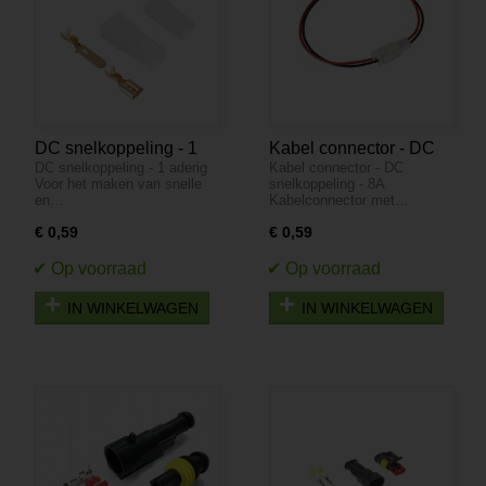
DC snelkoppeling - 1
Kabel connector - DC
DC snelkoppeling - 1 aderig
Kabel connector - DC
aderig
snelkoppeling - 8A
Voor het maken van snelle
snelkoppeling - 8A
en…
Kabelconnector met…
€ 0,59
€ 0,59
IN WINKELWAGEN
IN WINKELWAGEN