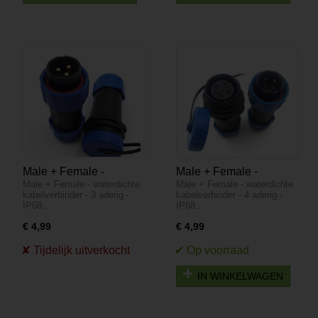
Male + Female -
Male + Female -
Male + Female - waterdichte
Male + Female - waterdichte
waterdichte
waterdichte
kabelverbinder - 3 aderig -
kabelverbinder - 4 aderig -
kabelverbinder - 3
kabelverbinder - 4
IP68…
IP68…
aderig - IP68
aderig - IP68
€ 4,99
€ 4,99
IN WINKELWAGEN