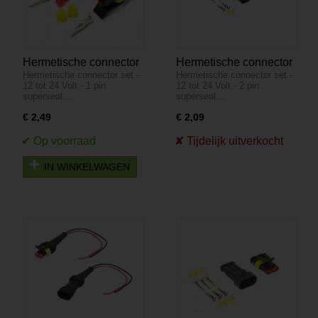
Hermetische connector
Hermetische connector
Hermetische connector set -
Hermetische connector set -
set - 12 tot 24 Volt - 1
set - 12 tot 24 Volt - 2
12 tot 24 Volt - 1 pin
12 tot 24 Volt - 2 pin
pin superseal - IP67
pin superseal
superseal…
superseal…
€ 2,49
€ 2,09
IN WINKELWAGEN