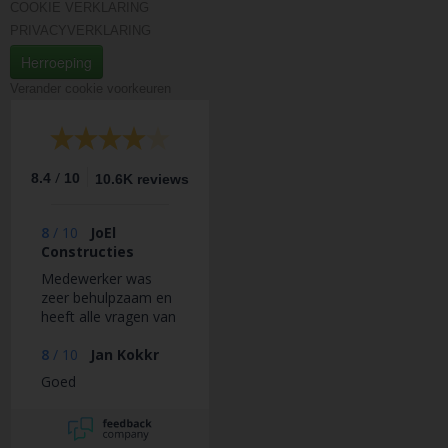
COOKIE VERKLARING
PRIVACYVERKLARING
Herroeping
Verander cookie voorkeuren
/
8.4
10
10.6K reviews
8
/
10
JoEl
Constructies
Medewerker was
zeer behulpzaam en
heeft alle vragen van
ons correct en snel
beantwoord.
8
/
10
Jan Kokkr
Goed