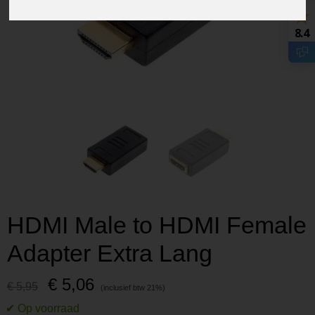
8.4
HDMI Male to HDMI Female
Adapter Extra Lang
€ 5,06
€ 5,95