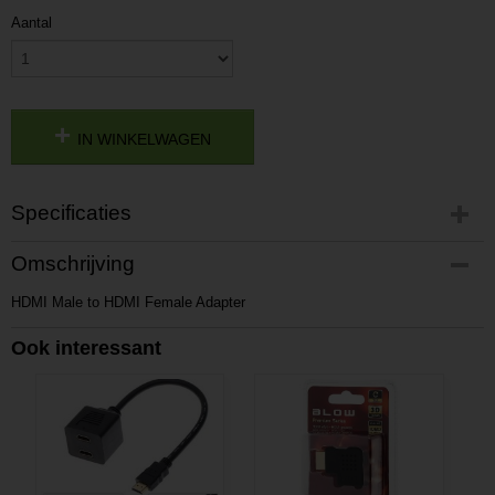
Aantal
IN WINKELWAGEN
Specificaties
Productcode
Omschrijving
52WWV
HDMI Male to HDMI Female Adapter
Productcode leverancier
AL2013361886
Ook interessant