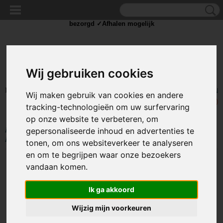
✓Scherpe prijzen ✓Achteraf betalen ✓ Vandaag besteld
dinsdag
bezorgd ✓Afhalen mogelijk
Wij gebruiken cookies
Inloggen
Registreren
UW WINKELWAGEN
Wij maken gebruik van cookies en andere
Geen producten
(0)
tracking-technologieën om uw surfervaring
op onze website te verbeteren, om
Home
>
BEELD EN GELUID
>
Kabels en Splitters
>
HDMI kabels
>
gepersonaliseerde inhoud en advertenties te
HDMI adapters
>
HDMI Male to HDMI Female Adapter Extra Lang
tonen, om ons websiteverkeer te analyseren
en om te begrijpen waar onze bezoekers
vandaan komen.
Ik ga akkoord
Wijzig mijn voorkeuren