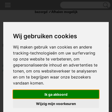
✓Scherpe prijzen ✓Achteraf betalen ✓ Vandaag besteld
dinsdag
bezorgd ✓Afhalen mogelijk
Wij gebruiken cookies
Inloggen
Registreren
UW WINKELWAGEN
Wij maken gebruik van cookies en andere
Geen producten
(0)
tracking-technologieën om uw surfervaring
op onze website te verbeteren, om
gepersonaliseerde inhoud en advertenties te
Home
>
BEELD EN GELUID
>
Kabels en Splitters
>
HDMI kabels
>
HDMI adapters
>
HDMI Male to Female Adapter 90 graden
tonen, om ons websiteverkeer te analyseren
en om te begrijpen waar onze bezoekers
vandaan komen.
Ik ga akkoord
Wijzig mijn voorkeuren