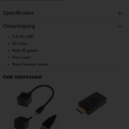
Specificaties
Productcode
Omschrijving
P201411141347
Productcode leverancier
Full HD 1080
L201411141347
3D Video
Hoek 90 graden
Kleur zwart
Blow Premium Series
Ook interessant