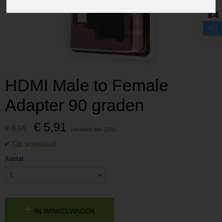
8.4
HDMI Male to Female
Adapter 90 graden
€ 5,91
€ 6,95
Aantal
IN WINKELWAGEN