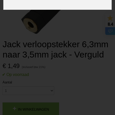
8.4
Jack verloopstekker 6,3mm
naar 3,5mm jack - Verguld
€ 1,49
Aantal
IN WINKELWAGEN