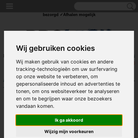
✓Scherpe prijzen ✓Achteraf betalen ✓ Vandaag besteld
dinsdag
bezorgd ✓Afhalen mogelijk
Wij gebruiken cookies
Inloggen
Registreren
UW WINKELWAGEN
Wij maken gebruik van cookies en andere
Geen producten
(0)
tracking-technologieën om uw surfervaring
op onze website te verbeteren, om
Home
>
BEELD EN GELUID
>
Kabels en Splitters
>
(mini) Jack kabels
>
gepersonaliseerde inhoud en advertenties te
Jack verloopstekker 6,3mm naar 3,5mm jack - Verguld
tonen, om ons websiteverkeer te analyseren
en om te begrijpen waar onze bezoekers
vandaan komen.
Ik ga akkoord
Wijzig mijn voorkeuren