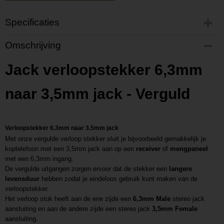
Specificaties
Productcode
Omschrijving
P201804110946
Productcode leverancier
Jack verloopstekker 6,3mm
L201804110946
naar 3,5mm jack - Verguld
Verloopstekker 6.3mm naar 3.5mm jack
Met onze vergulde verloop stekker sluit je bijvoorbeeld gemakkelijk je
koptelefoon met een 3,5mm jack aan op een
receiver
of
mengpaneel
met een 6,3mm ingang.
De vergulde uitgangen zorgen ervoor dat de stekker een
langere
levensduur
hebben zodat je eindeloos gebruik kunt maken van de
verloopstekker.
Het verloop stuk heeft aan de ene zijde een
6,3mm Male
stereo jack
aansluiting en aan de andere zijde een stereo jack
3,5mm Female
aansluiting.