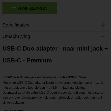
IN WINKELWAGEN
Specificaties
Productcode
Omschrijving
P202007081353
Productcode leverancier
USB-C Duo adapter - naar mini jack +
L202007081353
USB-C - Premium
USB-C naar 3,5mm jack audio adapter + extra USB-C Zilver
Met onze USB-C Duo adapter luistert u weer eenvoudig naar u muziek
met u traditionele koptelefoon met 3,5mm jack aansluiting.
Daarnaast zorgt de extra USB-C poort ervoor dat u tijdens het luisteren
van uw favoriete muziek uw telefoon, notebook of tablet ook nog kunt
blijven opladen.