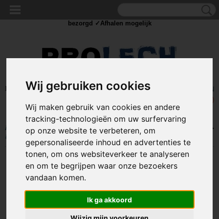
✓Scherpe prijzen ✓Achteraf betalen ✓ Vandaag besteld
zaterdag
bezorgd ✓Afhalen mogelijk
Wij gebruiken cookies
Inloggen
Registreren
UW WINKELWAGEN
Geen producten
(0)
Wij maken gebruik van cookies en andere
tracking-technologieën om uw surfervaring
Home
>
BEELD EN GELUID
>
Kabels en Splitters
>
(mini) Jack kabels
>
op onze website te verbeteren, om
USB-C Duo adapter - naar mini jack + USB-C - Premium
gepersonaliseerde inhoud en advertenties te
tonen, om ons websiteverkeer te analyseren
en om te begrijpen waar onze bezoekers
vandaan komen.
Ik ga akkoord
Wijzig mijn voorkeuren