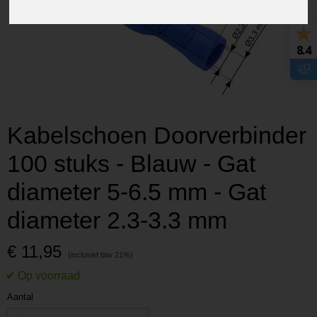
8.4
Kabelschoen Doorverbinder
100 stuks - Blauw - Gat
diameter 5-6.5 mm - Gat
diameter 2.3-3.3 mm
€ 11,95
Aantal