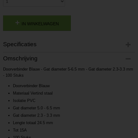
IN WINKELWAGEN
Specificaties
Productcode
Omschrijving
P201705231440
Doorverbinder Blauw - Gat diameter 5-6.5 mm - Gat diameter 2.3-3.3 mm
Productcode leverancier
- 100 Stuks
L201705231440
Doorverbinder Blauw
Materiaal Vertind staal
Isolatie PVC
Gat diameter 5.0 - 6.5 mm
Gat diameter 2.3 - 3.3 mm
Lengte totaal 24.5 mm
Tot 15A
100 Stuks