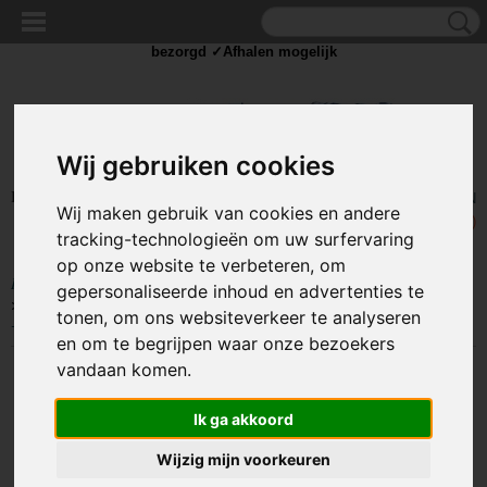
✓Scherpe prijzen ✓Achteraf betalen ✓ Vandaag besteld
zaterdag
bezorgd ✓Afhalen mogelijk
Wij gebruiken cookies
Inloggen
Registreren
UW WINKELWAGEN
Wij maken gebruik van cookies en andere
Geen producten
(0)
tracking-technologieën om uw surfervaring
op onze website te verbeteren, om
Home
>
COMPONENTEN
>
KABELSCHOEN / DRAAD CONNECTORS
gepersonaliseerde inhoud en advertenties te
>
Aftakklemmen / snelkoppelingen
>
Kabelschoen Doorverbinder 100 stuks
tonen, om ons websiteverkeer te analyseren
- Blauw - Gat diameter 5-6.5 mm - Gat diameter 2.3-3.3 mm
en om te begrijpen waar onze bezoekers
vandaan komen.
Ik ga akkoord
Wijzig mijn voorkeuren