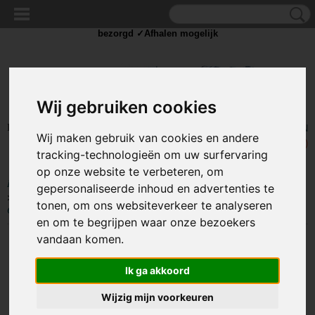
✓Scherpe prijzen ✓Achteraf betalen ✓ Vandaag besteld
dinsdag
bezorgd ✓Afhalen mogelijk
Wij gebruiken cookies
Inloggen
Registreren
UW WINKELWAGEN
Wij maken gebruik van cookies en andere
Geen producten
(0)
tracking-technologieën om uw surfervaring
op onze website te verbeteren, om
Home
>
COMPONENTEN
>
KABELSCHOEN / DRAAD CONNECTORS
gepersonaliseerde inhoud en advertenties te
>
Kabelschoen - Ring
>
Ring kabelschoen 100 stuks - Rood 4.3-6.6 mm -
tonen, om ons websiteverkeer te analyseren
Gat diameter 4,3 mm - M4
en om te begrijpen waar onze bezoekers
vandaan komen.
Ik ga akkoord
Wijzig mijn voorkeuren