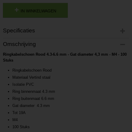
IN WINKELWAGEN
Specificaties
Productcode
Omschrijving
P201705181637
Ringkabelschoen Rood 4.3-6.6 mm - Gat diameter 4,3 mm - M4 - 100
Productcode leverancier
Stuks
L201705181637
Ringkabelschoen Rood
Materiaal Vertind staal
Isolatie PVC
Ring binnenmaat 4.3 mm
Ring buitenmaat 6.6 mm
Gat diameter 4.3 mm
Tot 19A
M4
100 Stuks