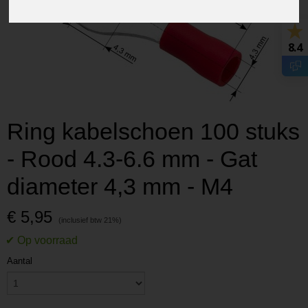
8.4
Ring kabelschoen 100 stuks
- Rood 4.3-6.6 mm - Gat
diameter 4,3 mm - M4
€ 5,95
Aantal