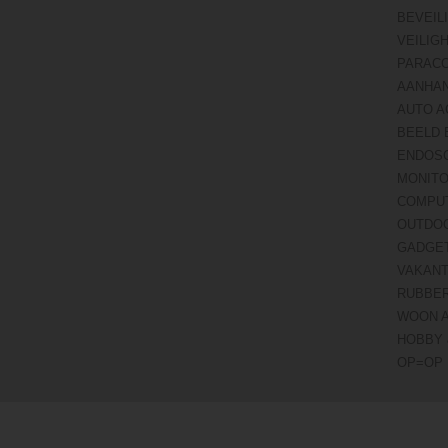
BEVEIL
VEILIG
PARAC
AANHA
AUTO A
BEELD 
ENDOS
MONITO
COMPU
OUTDO
GADGE
VAKANT
RUBBE
WOON 
HOBBY 
OP=OP