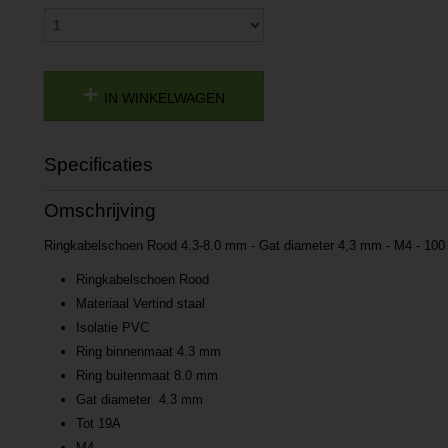
IN WINKELWAGEN
Specificaties
Productcode
P201705181639
Omschrijving
Productcode leverancier
L201705181639
Ringkabelschoen Rood 4.3-8.0 mm - Gat diameter 4,3 mm - M4 - 100
Ringkabelschoen Rood
Materiaal Vertind staal
Isolatie PVC
Ring binnenmaat 4.3 mm
Ring buitenmaat 8.0 mm
Gat diameter 4.3 mm
Tot 19A
M4