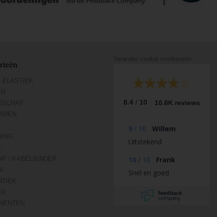
Verander cookie voorkeuren
rieën
 ELASTIEK
EN
/
8.4
10
10.6K reviews
DSCHAP
AREN
9
/
10
Willem
DING
Uitstekend
N
AP / KABELBINDER
10
/
10
Frank
M
Snel en goed
TIEK
ER
NENTEN