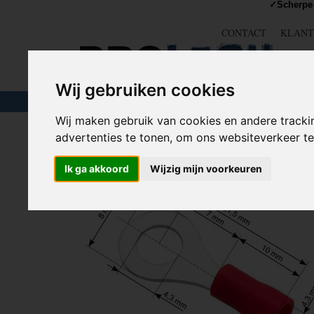
✓Scherpe 
CONTACT
KLANT
Wij gebruiken cookies
TOUW & ELASTIEK
SLANGEN
GEREE
Wij maken gebruik van cookies en andere tracki
advertenties te tonen, om ons websiteverkeer 
Home
>
COMPONENTEN
>
KABELSCHOEN / DRAAD
Ik ga akkoord
Wijzig mijn voorkeuren