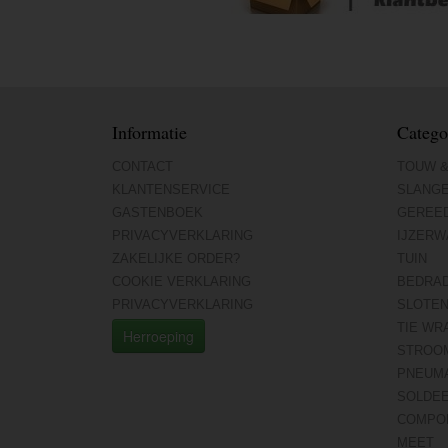
Informatie
Catego
CONTACT
TOUW &
KLANTENSERVICE
SLANG
GASTENBOEK
GEREE
PRIVACYVERKLARING
IJZERW
ZAKELIJKE ORDER?
TUIN
COOKIE VERKLARING
BEDRA
PRIVACYVERKLARING
SLOTE
TIE WR
Herroeping
STROO
PNEUMA
SOLDE
COMPO
MEET