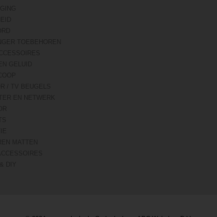
IGING
HEID
ORD
NGER TOEBEHOREN
CCESSOIRES
EN GELUID
COOP
R / TV BEUGELS
TER EN NETWERK
OR
TS
IE
REN MATTEN
ACCESSOIRES
& DIY