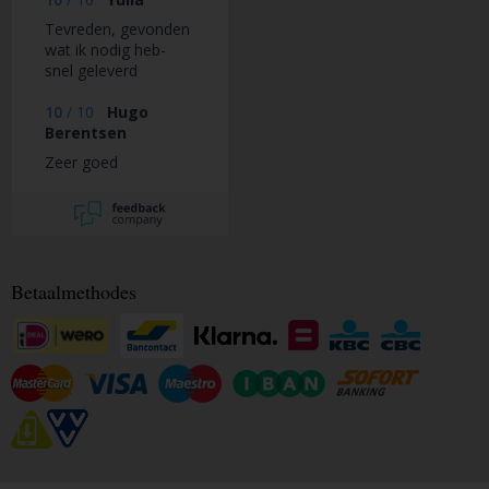
Tevreden, gevonden
wat ik nodig heb-
snel geleverd
ondanks in de back
order was.
10
/
10
Hugo
Berentsen
Zeer goed
Betaalmethodes