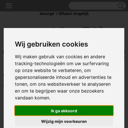
✓Scherpe prijzen ✓Achteraf betalen ✓ Vandaag besteld
dinsdag
bezorgd ✓Afhalen mogelijk
Wij gebruiken cookies
Inloggen
Registreren
UW WINKELWAGEN
Wij maken gebruik van cookies en andere
Geen producten
(0)
tracking-technologieën om uw surfervaring
op onze website te verbeteren, om
Home
>
COMPONENTEN
>
KABELSCHOEN / DRAAD CONNECTORS
gepersonaliseerde inhoud en advertenties te
>
Kabelschoen - Vlakstekker
>
Vlakstekker Rood - Insteekbreedte 5.2-6.5
tonen, om ons websiteverkeer te analyseren
mm Insteekdikte 0.5 mm - 100 Stuks
en om te begrijpen waar onze bezoekers
vandaan komen.
Ik ga akkoord
Wijzig mijn voorkeuren