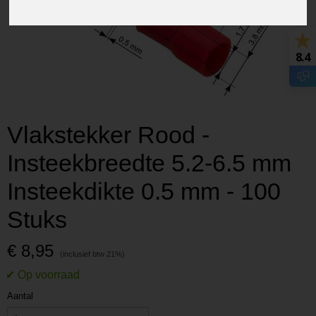
8.4
Vlakstekker Rood -
Insteekbreedte 5.2-6.5 mm
Insteekdikte 0.5 mm - 100
Stuks
€ 8,95
Aantal