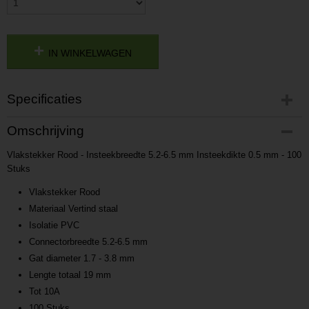
IN WINKELWAGEN
Specificaties
Productcode
Omschrijving
P201705191050
Vlakstekker Rood - Insteekbreedte 5.2-6.5 mm Insteekdikte 0.5 mm - 100
Productcode leverancier
Stuks
L201705191050
Vlakstekker Rood
Materiaal Vertind staal
Isolatie PVC
Connectorbreedte 5.2-6.5 mm
Gat diameter 1.7 - 3.8 mm
Lengte totaal 19 mm
Tot 10A
100 Stuks