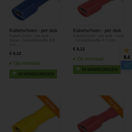
Kabelschoen - per stuk
Kabelschoen - per stuk
Kabelschoen - per stuk -
Kabelschoen - per stuk - rood
- blauw - Insteekbreedte
- rood - Insteekbreedte
blauw - Insteekbreedte 4.8
- Insteekbreedte 4.8 mm…
4.8 mm Insteekdikte 0.5
4.8 mm Insteekdikte 0.5
mm…
mm
mm
€ 0,12
€ 0,12
8.4
IN WINKELWAGEN
IN WINKELWAGEN
Per stuk
Per stuk