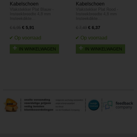
Kabelschoen
Kabelschoen
Vlakstekker Plat Blauw -
Vlakstekker Plat Rood -
Vlakstekker 100 stuks -
Vlakstekker 100 stuks -
Insteekbreedte 4,8 mm
Insteekbreedte 4,8 mm
Plat Blauw -
Plat Rood -
Insteekdikte…
Insteekdikte…
Insteekbreedte 4,8 mm
Insteekbreedte 6.4 mm
€ 5,91
€ 6,37
€ 6,95
€ 7,49
Insteekdikte 0.8 mm
Insteekdikte 0.8 mm
IN WINKELWAGEN
IN WINKELWAGEN