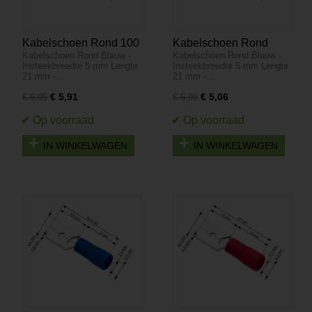
Kabelschoen Rond 100
Kabelschoen Rond
Kabelschoen Rond Blauw -
Kabelschoen Rond Blauw -
stuks - Blauw -
Blauw - Insteekbreedte
Insteekbreedte 5 mm Lengte
Insteekbreedte 5 mm Lengte
Insteekbreedte 5 mm
4 mm Lengte 21 mm -
21 mm -…
21 mm -…
Lengte 21 mm
100 Stuks
€ 5,91
€ 5,06
€ 6,95
€ 5,95
IN WINKELWAGEN
IN WINKELWAGEN