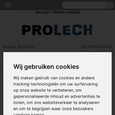
✓Scherpe prijzen ✓Achteraf betalen ✓ Vandaag besteld
dinsdag
bezorgd ✓Afhalen mogelijk
Inloggen
Registreren
UW WINKELWAGEN
Geen producten
(0)
Wij gebruiken cookies
Home
>
COMPONENTEN
>
KABELSCHOEN / DRAAD CONNECTORS
>
Kabelschoen - Vlakstekker
Wij maken gebruik van cookies en andere
tracking-technologieën om uw surfervaring
Sorteer op:
op onze website te verbeteren, om
gepersonaliseerde inhoud en advertenties te
tonen, om ons websiteverkeer te analyseren
en om te begrijpen waar onze bezoekers
vandaan komen.