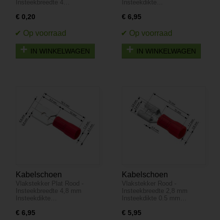
Insteekbreedte 4…
Insteekdikte…
tot 6.3 mm Insteekdikte
Insteekbreedte 4,8 mm
€ 0,20
€ 6,95
0.8 mm
Insteekdikte 0.5 mm
IN WINKELWAGEN
IN WINKELWAGEN
Kabelschoen
Kabelschoen
Vlakstekker Plat Rood -
Vlakstekker Rood -
Vlakstekker 100 stuks -
Vlakstekker 100 stuks -
Insteekbreedte 4,8 mm
Insteekbreedte 2,8 mm
Plat Rood -
Rood - Insteekbreedte
Insteekdikte…
Insteekdikte 0.5 mm…
Insteekbreedte 4,8 mm
2,8-3.8 mm Insteekdikte
€ 6,95
€ 5,95
Insteekdikte 0.8 mm
0.5 mm