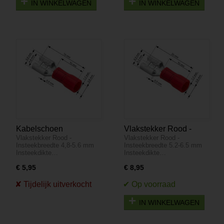
IN WINKELWAGEN
IN WINKELWAGEN
Kabelschoen
Vlakstekker Rood -
Vlakstekker Rood -
Vlakstekker Rood -
Vlakstekker 100 stuks -
Insteekbreedte 5.2-6.5
Insteekbreedte 4,8-5.6 mm
Insteekbreedte 5.2-6.5 mm
Rood - Insteekbreedte
mm Insteekdikte 0.5 mm
Insteekdikte…
Insteekdikte…
4,8-5.6 mm Insteekdikte
- 100 Stuks
€ 5,95
€ 8,95
0.8 mm
IN WINKELWAGEN