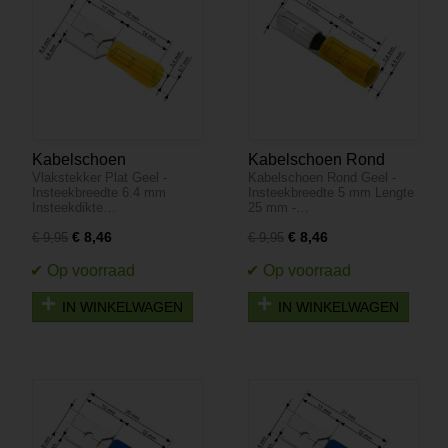
Kabelschoen
Kabelschoen Rond
Vlakstekker Plat Geel -
Kabelschoen Rond Geel -
Vlakstekker 100 stuks -
Geel - Insteekbreedte 5
Insteekbreedte 6.4 mm
Insteekbreedte 5 mm Lengte
Plat Geel -
mm Lengte 25 mm - 100
Insteekdikte…
25 mm -…
Insteekbreedte 6.4 mm
Stuks
€ 8,46
€ 8,46
€ 9,95
€ 9,95
Insteekdikte 0.8 mm
IN WINKELWAGEN
IN WINKELWAGEN