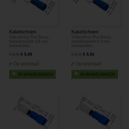
Kabelschoen
Kabelschoen
Vlakstekker Plat Blauw -
Vlakstekker Plat Blauw -
Vlakstekker 100 stuks -
Vlakstekker 100 stuks -
Insteekbreedte 4,8 mm
Insteekbreedte 6.4 mm
Plat Blauw -
Plat Blauw -
Insteekdikte…
Insteekdikte…
Insteekbreedte 4,8 mm
Insteekbreedte 6.4 mm
€ 5,06
€ 5,91
€ 5,95
€ 6,95
Insteekdikte 0.5 mm
Insteekdikte 0.8 mm
IN WINKELWAGEN
IN WINKELWAGEN