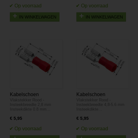
IN WINKELWAGEN
IN WINKELWAGEN
Kabelschoen
Kabelschoen
Vlakstekker Rood -
Vlakstekker Rood -
Vlakstekker 100 stuks -
Vlakstekker 100 stuks -
Insteekbreedte 2,8 mm
Insteekbreedte 4,8-5.6 mm
Rood - Insteekbreedte
Rood - Insteekbreedte
Insteekdikte 0.8 mm…
Insteekdikte…
2,8-3.8 mm Insteekdikte
4,8-5.6 mm Insteekdikte
€ 5,95
€ 5,95
0.8 mm
0.5 mm