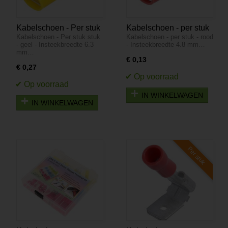
Kabelschoen - Per stuk
Kabelschoen - per stuk
Kabelschoen - Per stuk stuk
Kabelschoen - per stuk - rood
- geel - Insteekbreedte
- rood - Insteekbreedte
- geel - Insteekbreedte 6.3
- Insteekbreedte 4.8 mm…
6.3 mm Insteekdikte 0.8
4.8 mm Insteekdikte 0.8
mm…
mm
mm
€ 0,13
€ 0,27
IN WINKELWAGEN
IN WINKELWAGEN
Per stuk