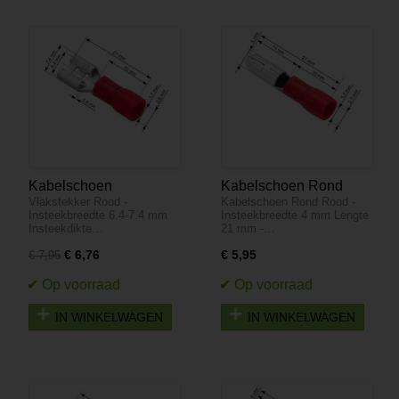
Kabelschoen
Kabelschoen Rond
Vlakstekker Rood -
Kabelschoen Rond Rood -
Vlakstekker 100 stuks -
Rood - Insteekbreedte 4
Insteekbreedte 6.4-7.4 mm
Insteekbreedte 4 mm Lengte
Rood - Insteekbreedte
mm Lengte 21 mm - 100
Insteekdikte…
21 mm -…
6.4-7.4 mm Insteekdikte
Stuks
€ 6,76
€ 5,95
€ 7,95
0.8 mm
IN WINKELWAGEN
IN WINKELWAGEN