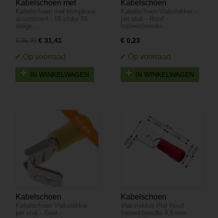
Kabelschoen met
Kabelschoen
Kabelschoen met krimpkous
Kabelschoen Vlakstekker -
krimpkous assortiment -
Vlakstekker - per stuk -
assortiment - 55 stuks 55
per stuk - Rood -
55 stuks
Rood - Insteekbreedte
delige…
Insteekbreedte…
0.5 tot 1.5 mm
€ 31,41
€ 0,23
€ 36,95
Insteekdikte 0.8 mm
IN WINKELWAGEN
IN WINKELWAGEN
Per stuk
Kabelschoen
Kabelschoen
Kabelschoen Vlakstekker -
Vlakstekker Plat Rood -
Vlakstekker - per stuk -
Vlakstekker 100 stuks -
per stuk - Geel -
Insteekbreedte 4,8 mm
Geel - Insteekbreedte 4
Plat Rood -