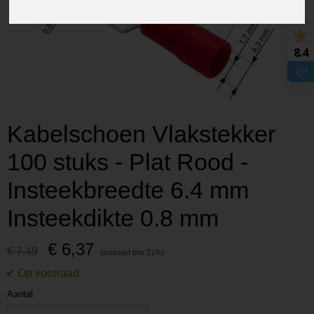
8.4
Kabelschoen Vlakstekker
100 stuks - Plat Rood -
Insteekbreedte 6.4 mm
Insteekdikte 0.8 mm
€ 6,37
€ 7,49
Aantal