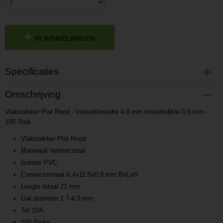
IN WINKELWAGEN
Specificaties
Productcode
Omschrijving
P201709071511
Vlakstekker Plat Rood - Insteekbreedte 4,8 mm Insteekdikte 0.8 mm -
Productcode leverancier
100 Stuk
L201709071511
Vlakstekker Plat Rood
Materiaal Vertind staal
Isolatie PVC
Connectormaat 6.4x11.5x0,8 mm BxLxH
Lengte totaal 21 mm
Gat diameter 1.7-4.3 mm
Tot 10A
100 Stuks