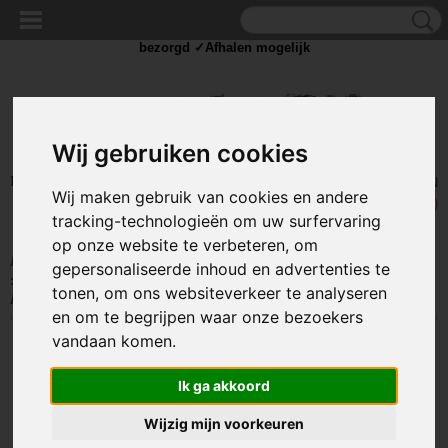
✓Scherpe prijzen ✓Achteraf betalen ✓ Vandaag besteld
zaterdag
bezorgd ✓Afhalen mogelijk
Wij gebruiken cookies
Inloggen
Registreren
UW WINKELWAGEN
Wij maken gebruik van cookies en andere
Geen producten
(0)
tracking-technologieën om uw surfervaring
op onze website te verbeteren, om
Home
>
COMPONENTEN
>
KABELSCHOEN / DRAAD CONNECTORS
gepersonaliseerde inhoud en advertenties te
>
Kabelschoen - Vlakstekker
>
Kabelschoen Vlakstekker 100 stuks - Plat
tonen, om ons websiteverkeer te analyseren
Rood - Insteekbreedte 6.4 mm Insteekdikte 0.8 mm
en om te begrijpen waar onze bezoekers
vandaan komen.
Ik ga akkoord
Wijzig mijn voorkeuren