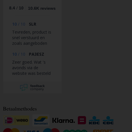
/
8.4
10
10.6K reviews
10
/
10
SLR
Tevreden, product is
snel verstuurd en
zoals aangeboden
10
/
10
PA3ESZ
Zeer goed. Wat 's
avonds via de
website was besteld
kon volgende
ochtend al worden
afgehaald.
Betaalmethodes