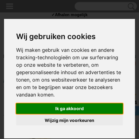
✓Scherpe prijzen ✓Achteraf betalen ✓ Vandaag besteld
vrijdag
bezorgd
✓Afhalen mogelijk
Wij gebruiken cookies
Wij maken gebruik van cookies en andere
Inloggen
Registreren
tracking-technologieën om uw surfervaring
UW WINKELWAGEN
Geen producten
(0)
op onze website te verbeteren, om
gepersonaliseerde inhoud en advertenties te
tonen, om ons websiteverkeer te analyseren
Home
>
COMPUTER EN NETWERK
>
Netwerk
>
Wifi sticks en Routers
en om te begrijpen waar onze bezoekers
vandaan komen.
Sorteer op:
8.4
Ik ga akkoord
Wijzig mijn voorkeuren