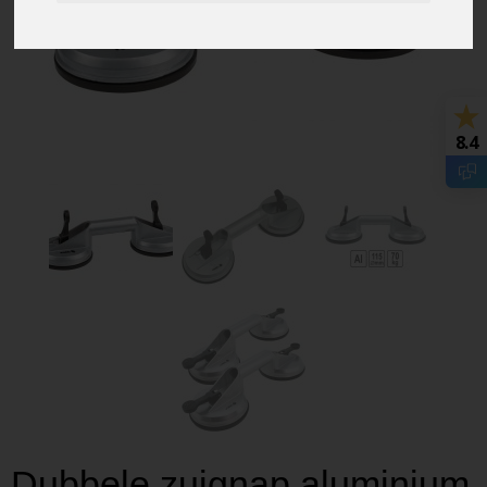
8.4
Dubbele zuignap aluminium