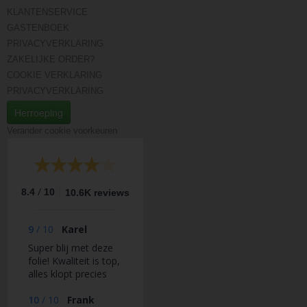
KLANTENSERVICE
GASTENBOEK
PRIVACYVERKLARING
ZAKELIJKE ORDER?
COOKIE VERKLARING
PRIVACYVERKLARING
Herroeping
Verander cookie voorkeuren
/
8.4
10
10.6K reviews
9
/
10
Karel
Super blij met deze
folie! Kwaliteit is top,
alles klopt precies
zoals beschreven en
op de foto’s. Je kunt
10
/
10
Frank