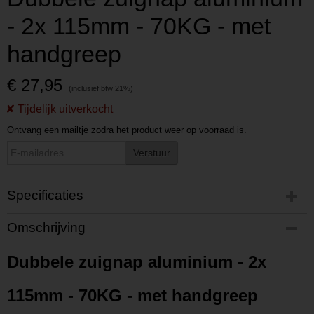
- 2x 115mm - 70KG - met
handgreep
€ 27,95
Ontvang een mailtje zodra het product weer op voorraad is.
Verstuur
Specificaties
Productcode
Omschrijving
P2021411109
Productcode leverancier
Dubbele zuignap aluminium - 2x
L2021411109
115mm - 70KG - met handgreep