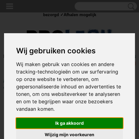
✓Scherpe prijzen ✓Achteraf betalen ✓ Vandaag besteld
dinsdag
bezorgd ✓Afhalen mogelijk
Wij gebruiken cookies
Inloggen
Registreren
UW WINKELWAGEN
Geen producten
(0)
Wij maken gebruik van cookies en andere
tracking-technologieën om uw surfervaring
op onze website te verbeteren, om
Home
>
GEREEDSCHAP
>
Autogereedschap
>
Dubbele zuignap
gepersonaliseerde inhoud en advertenties te
aluminium - 2x 115mm - 70KG - met handgreep
tonen, om ons websiteverkeer te analyseren
en om te begrijpen waar onze bezoekers
vandaan komen.
Ik ga akkoord
Wijzig mijn voorkeuren